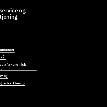
ervice og
tjening
kumenter
lkår
e af økonomisk
et
owing
ighedserklæring