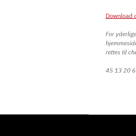
Download o
For yderlig
hjemmeside
rettes til 
45 13 20 6