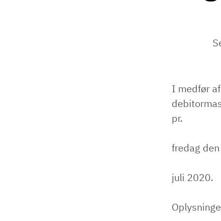
S
I medfør a
debitorma
pr.
fredag den
juli 2020.
Oplysninge