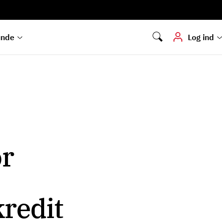
Digital signering
Hvis du skal
underskrive
dokumenter digitalt
unde
Log ind
r
kredit