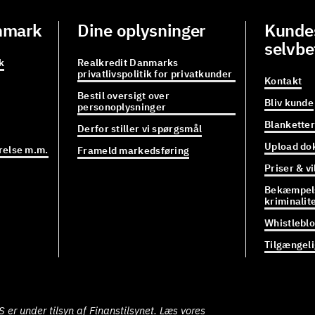
nmark
Dine oplysninger
Kundes
selvbe
k
Realkredit Danmarks
privatlivspolitik for privatkunder
Kontakt
Bestil oversigt over
Bliv kunde
personoplysninger
Blanketter
Derfor stiller vi spørgsmål
Upload do
relse m.m.
Frameld markedsføring
Priser & vi
Bekæmpels
kriminalit
Whistlebl
Tilgængel
er under tilsyn af Finanstilsynet. Læs vores