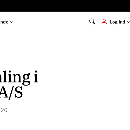
Digital signering
Hvis du skal
underskrive
dokumenter digitalt
unde
Log ind
ing i
A/S
020