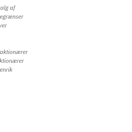
alg af
begrænser
ver
 aktionærer
aktionærer
enrik