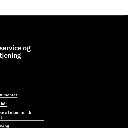
ervice og
tjening
kumenter
lkår
e af økonomisk
et
owing