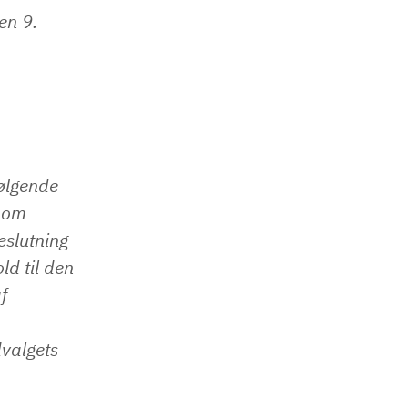
en 9.
ølgende
g om
eslutning
ld til den
f
valgets