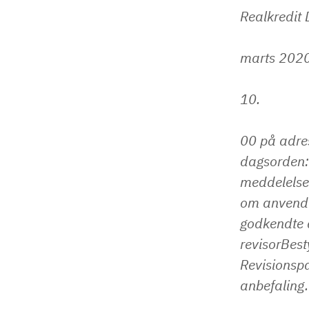
Realkredit
marts 2020,
10.
00 på adre
dagsorden: 
meddelelse 
om anvendel
godkendte å
revisorBest
Revisionsp
anbefaling.