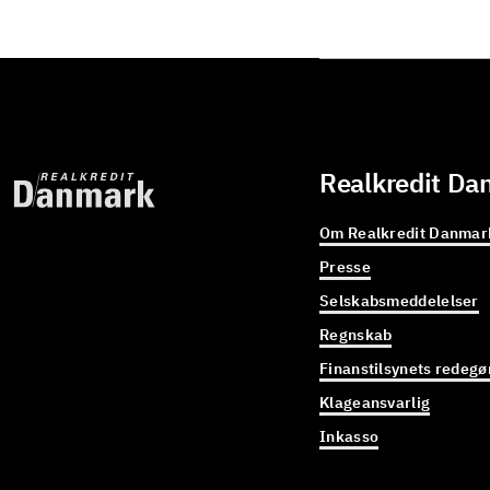
Realkredit Da
Om Realkredit Danmar
Presse
Selskabsmeddelelser
Regnskab
Finanstilsynets redegø
Klageansvarlig
Inkasso