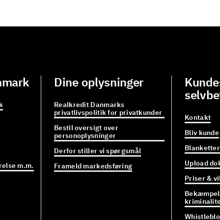
nmark
Dine oplysninger
Kundes
selvbe
k
Realkredit Danmarks
privatlivspolitik for privatkunder
Kontakt
Bestil oversigt over
Bliv kunde
personoplysninger
Blanketter
Derfor stiller vi spørgsmål
Upload do
relse m.m.
Frameld markedsføring
Priser & vi
Bekæmpels
kriminalit
Whistlebl