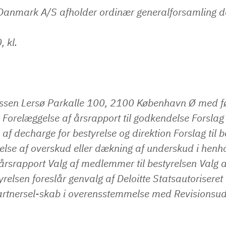
 Danmark A/S afholder ordinær generalforsamling d
 kl.
ssen Lersø Parkalle 100, 2100 København Ø med f
Forelæggelse af årsrapport til godkendelse Forsla
af decharge for bestyrelse og direktion Forslag til b
se af overskud eller dækning af underskud i henho
rsrapport Valg af medlemmer til bestyrelsen Valg a
yrelsen foreslår genvalg af Deloitte Statsautoriseret
artnersel-skab i overensstemmelse med Revisionsud