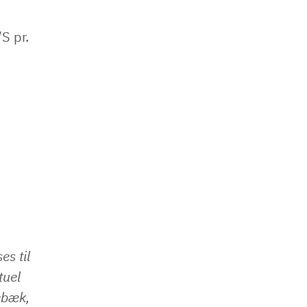
S pr.
s til
tuel
ebæk,