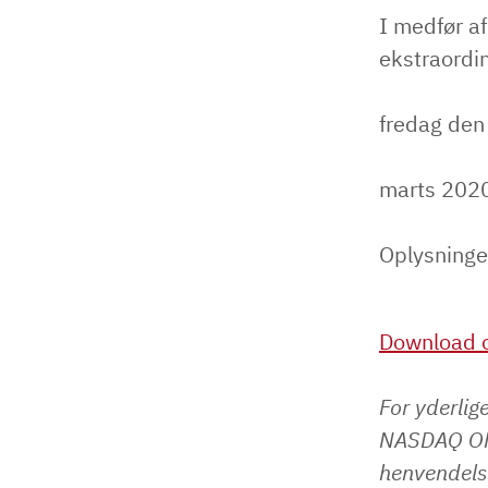
I medfør a
ekstraordi
fredag den
marts 2020
Oplysninge
Download o
For yderlig
NASDAQ OMX
henvendelse