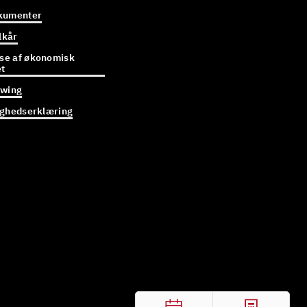
kumenter
lkår
e af økonomisk
et
owing
ighedserklæring