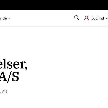
Digital signering
Hvis du skal
underskrive
dokumenter digitalt
unde
Log ind
lser,
A/S
020