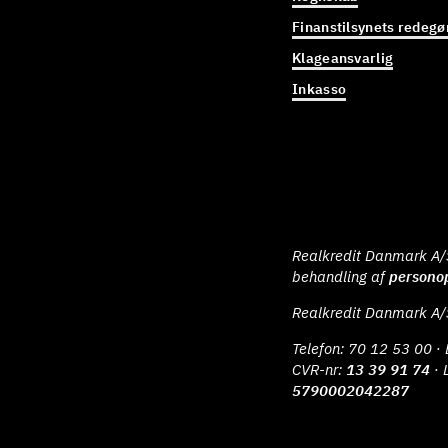
Finanstilsynets redegø
Klageansvarlig
Inkasso
Realkredit Danmark A/S 
behandling af
persono
Realkredit Danmark A/
Telefon:
70 12 53 00
· 
CVR-nr:
13 39 91 74
· 
5790002042287