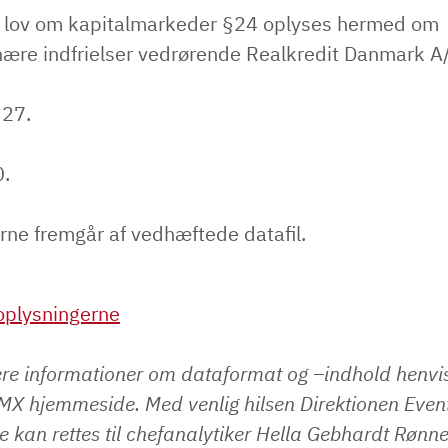
f lov om kapitalmarkeder §24 oplyses hermed om
nære indfrielser vedrørende Realkredit Danmark A/
 27.
.
rne fremgår af vedhæftede datafil.
plysningerne
ere informationer om dataformat og –indhold henvise
 hjemmeside. Med venlig hilsen Direktionen Even
 kan rettes til chefanalytiker Hella Gebhardt Rønn