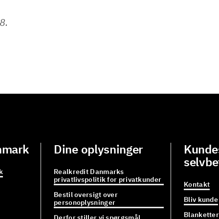
8.
nmark
Dine oplysninger
Kundes
selvbe
k
Realkredit Danmarks
privatlivspolitik for privatkunder
Kontakt
Bestil oversigt over
Bliv kunde
personoplysninger
Blanketter
Derfor stiller vi spørgsmål