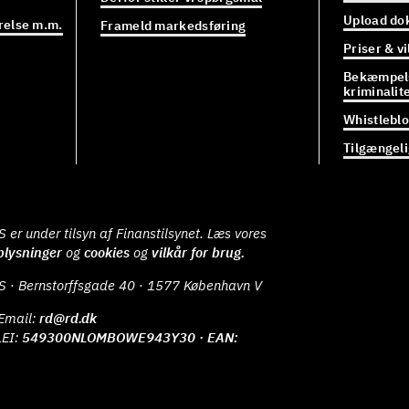
Upload do
relse m.m.
Frameld markedsføring
Priser & vi
Bekæmpels
kriminalit
Whistlebl
Tilgængel
er under tilsyn af Finanstilsynet. Læs vores
plysninger
og
cookies
og
vilkår for brug.
S · Bernstorffsgade 40 · 1577 København V
Email:
rd@rd.dk
LEI:
549300NLOMBOWE943Y30 · EAN: