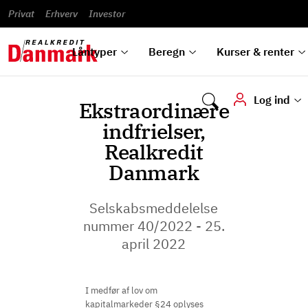
Banklån
Regn på
Se,
du
og
guides
&
vilkår
Privat
Erhverv
til bolig
omlægning
Renteprognose
Investor
ska
hvad
rentetilpasning
analyser
Blanketter
und
Alle
Se alle
Bestil
vi kan
dok
låntyper
beregnere
kursovervågning
Samarbejdspartnere
tilbyde
digi
Låntyper
Beregn
Kurser & renter
Log ind
Ekstraordinære
indfrielser,
Realkredit
Danmark
Selskabsmeddelelse
nummer 40/2022 - 25.
april 2022
I medfør af lov om
kapitalmarkeder §24 oplyses