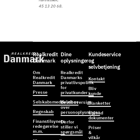
45 13 20 68.
Realkredit
Dine
Kundeservice
Danmark
oplysninger
og
selvbetjening
Om
Realkredit
Realkredit
Danmarks
Kontakt
Danmark
privatlivspolitik
for
Bliv
Presse
privatkunder
kunde
Selskabsmeddelelser
Bestil oversigt
Blanketter
over
Regnskab
personoplysninger
Upload
dokumenter
Finanstilsynets
Derfor
redegørelse
stiller vi
Priser
m.m.
spørgsmål
&
vilkår