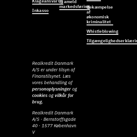
Klageansvarlig
Frameld
markedsføring
Bekæmpelse
Inkasso
af
økonomisk
kriminalitet
Whistleblowing
Tilgængelighedserklæri
Realkredit Danmark
A/S er under tilsyn af
Finanstilsynet. Læs
vores behandling af
personoplysninger
og
cookies
og
vilkår for
brug.
Realkredit Danmark
A/S · Bernstorffsgade
40 · 1577 København
V