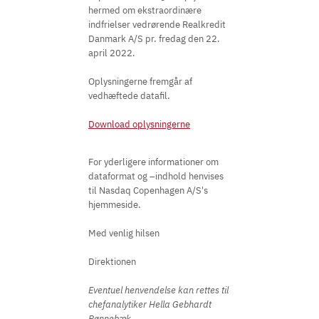
hermed om ekstraordinære
indfrielser vedrørende Realkredit
Danmark A/S pr. fredag den 22.
april 2022.
Oplysningerne fremgår af
vedhæftede datafil.
Download oplysningerne
For yderligere informationer om
dataformat og –indhold henvises
til Nasdaq Copenhagen A/S's
hjemmeside.
Med venlig hilsen
Direktionen
Eventuel henvendelse kan rettes til
chefanalytiker Hella Gebhardt
Rønnebæk,