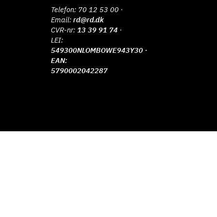
Telefon:
70 12 53 00
·
Email:
rd@rd.dk
CVR-nr:
13 39 91 74
·
LEI:
549300NLOMBOWE943Y30 ·
EAN:
5790002042287