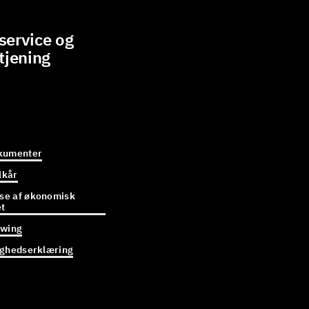
ervice og
tjening
kumenter
lkår
e af økonomisk
et
owing
ighedserklæring