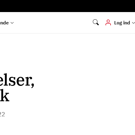
Digital signering
Hvis du skal
underskrive
dokumenter digitalt
unde
Log ind
lser,
rk
22