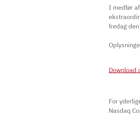
I medfør a
ekstraordi
fredag den 
Oplysninge
Download o
For yderlig
Nasdaq Co