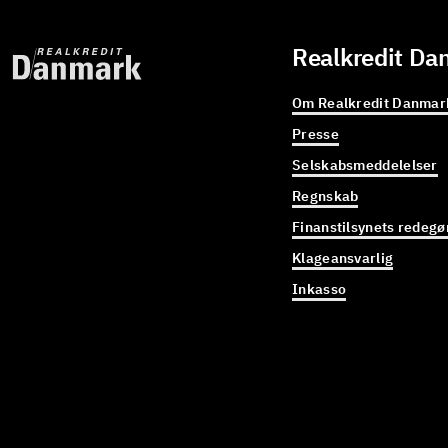
Realkredit Da
Om Realkredit Danmar
Presse
Selskabsmeddelelser
Regnskab
Finanstilsynets redegø
Klageansvarlig
Inkasso