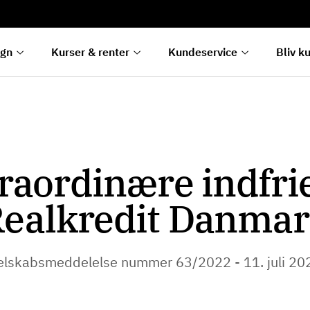
rentetilpasning
g
e
egn
Kurser & renter
Kundeservice
Bliv k
raordinære indfrie
ealkredit Danma
elskabsmeddelelse nummer 63/2022 - 11. juli 20