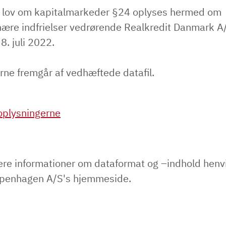
f lov om kapitalmarkeder §24 oplyses hermed om
nære indfrielser vedrørende Realkredit Danmark A/
8. juli 2022.
rne fremgår af vedhæftede datafil.
plysningerne
ere informationer om dataformat og –indhold henvi
penhagen A/S's hjemmeside.