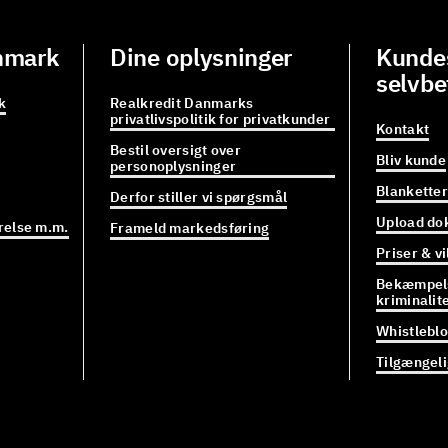
nmark
Dine oplysninger
Kundes
selvbe
k
Realkredit Danmarks
privatlivspolitik for privatkunder
Kontakt
Bestil oversigt over
Bliv kunde
personoplysninger
Blanketter
Derfor stiller vi spørgsmål
Upload do
relse m.m.
Frameld markedsføring
Priser & vi
Bekæmpels
kriminalit
Whistlebl
Tilgængel