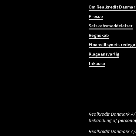
Om Realkredit Danmar
Presse
Selskabsmeddelelser
Regnskab
Finanstilsynets redegø
Klageansvarlig
Inkasso
Realkredit Danmark A/S 
behandling af
persono
Realkredit Danmark A/