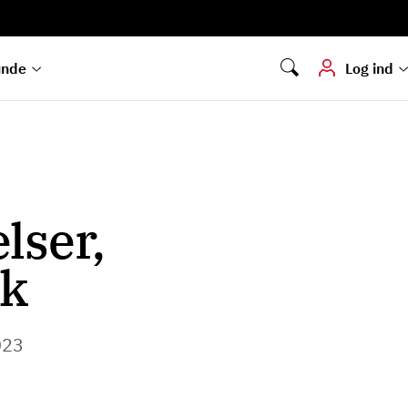
Digital signering
Hvis du skal
underskrive
dokumenter digitalt
unde
Log ind
lser,
rk
023