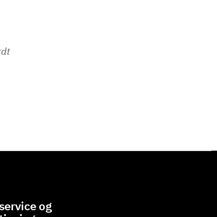
rdt
ervice og