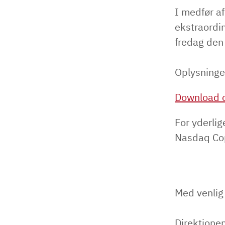
I medfør a
ekstraordi
fredag den
Oplysninge
Download o
For yderlig
Nasdaq Co
Med venlig
Direktione