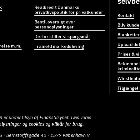
selvbe
k
Realkredit Danmarks
privatlivspolitik for privatkunder
Kontakt
Bestil oversigt over
Bliv kunde
personoplysninger
Blanketter
Derfor stiller vi spørgsmål
Upload do
relse m.m.
Frameld markedsføring
Priser & vi
Bekæmpels
kriminalit
Whistlebl
Tilgængel
er under tilsyn af Finanstilsynet. Læs vores
plysninger
og
cookies
og
vilkår for brug.
S · Bernstorffsgade 40 · 1577 København V