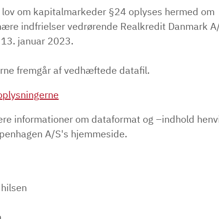
f lov om kapitalmarkeder §24 oplyses hermed om
nære indfrielser vedrørende Realkredit Danmark A/
 13. januar 2023.
rne fremgår af vedhæftede datafil.
plysningerne
ere informationer om dataformat og –indhold henvi
penhagen A/S's hjemmeside.
 hilsen
n