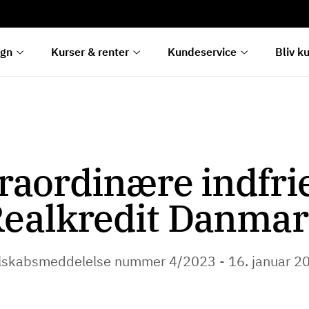
rentetilpasning
g
e
egn
Kurser & renter
Kundeservice
Bliv k
raordinære indfrie
ealkredit Danma
lskabsmeddelelse nummer 4/2023 - 16. januar 2