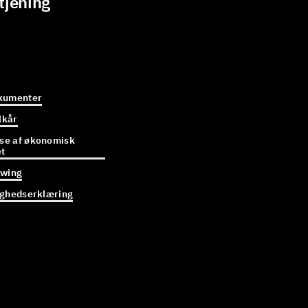
tjening
kumenter
lkår
e af økonomisk
et
owing
ighedserklæring