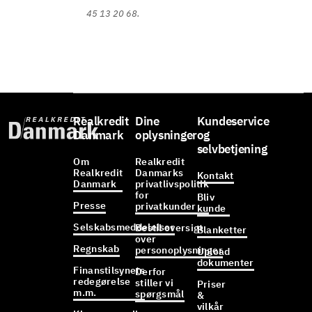
45 13 20 68.
Realkredit
Dine
Kundeservice
Danmark
oplysninger
og
selvbetjening
Om
Realkredit
Realkredit
Danmarks
Kontakt
Danmark
privatlivspolitik
for
Bliv
Presse
privatkunder
kunde
Selskabsmeddelelser
Bestil oversigt
Blanketter
over
Regnskab
personoplysninger
Upload
dokumenter
Finanstilsynets
Derfor
redegørelse
stiller vi
Priser
m.m.
spørgsmål
&
vilkår