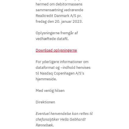
hermed om debitormassens
sammensætning vedrørende
Realkredit Danmark A/S pr.
fredag den 20. januar 2023.
Oplysningerne fremgår af
vedhæftede datafil.
Download oplysningerne
For yderligere informationer om
dataformat og –indhold henvises
til Nasdaq Copenhagen A/S's
hjemmeside.
Med venlig hilsen
Direktionen
Eventuel henvendelse kan rettes til
chefanalytiker Hella Gebhardt
Rønnebæk,