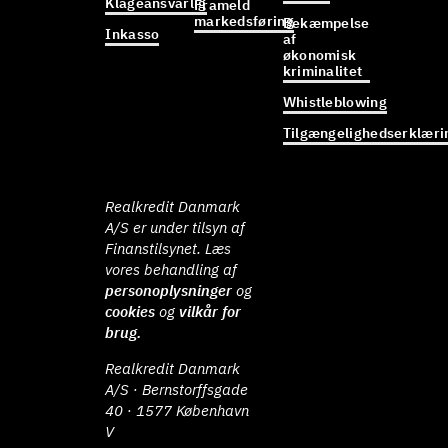
Klageansvarlig
Frameld
markedsføring
Bekæmpelse
Inkasso
af
økonomisk
kriminalitet
Whistleblowing
Tilgængelighedserklæri
Realkredit Danmark
A/S er under tilsyn af
Finanstilsynet. Læs
vores behandling af
personoplysninger
og
cookies
og
vilkår for
brug.
Realkredit Danmark
A/S · Bernstorffsgade
40 · 1577 København
V