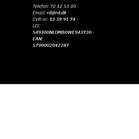
Telefon:
70 12 53 00
·
Email:
rd@rd.dk
CVR-nr:
13 39 91 74
·
LEI:
549300NLOMBOWE943Y30 ·
EAN:
5790002042287