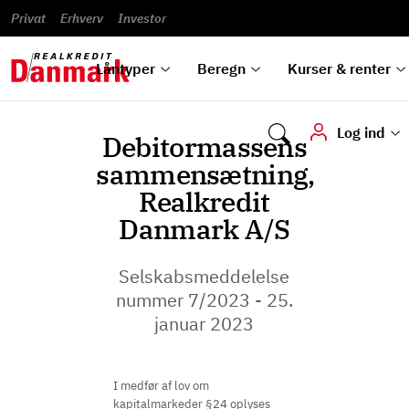
Banklån
Regn på
Se,
du
og
guides
&
vilkår
Privat
Erhverv
til bolig
omlægning
Renteprognose
Investor
ska
hvad
rentetilpasning
analyser
Blanketter
und
Alle
Se alle
Bestil
vi kan
dok
låntyper
beregnere
kursovervågning
Samarbejdspartnere
tilbyde
digi
Låntyper
Beregn
Kurser & renter
Log ind
Debitormassens
sammensætning,
Realkredit
Danmark A/S
Selskabsmeddelelse
nummer 7/2023 - 25.
januar 2023
I medfør af lov om
kapitalmarkeder §24 oplyses