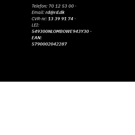
Telefon:
70 12 53 00
·
Email:
rd@rd.dk
CVR-nr:
13 39 91 74
·
LEI:
549300NLOMBOWE943Y30 ·
EAN:
5790002042287