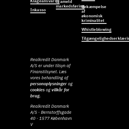
Klageansvarlig
Frameld
markedsføring
Bekæmpelse
Inkasso
af
økonomisk
kriminalitet
Whistleblowing
Tilgængelighedserklæri
Realkredit Danmark
A/S er under tilsyn af
Finanstilsynet. Læs
vores behandling af
personoplysninger
og
cookies
og
vilkår for
brug.
Realkredit Danmark
A/S · Bernstorffsgade
40 · 1577 København
V