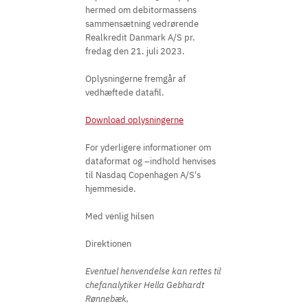
hermed om debitormassens
sammensætning vedrørende
Realkredit Danmark A/S pr.
fredag den 21. juli 2023.
Oplysningerne fremgår af
vedhæftede datafil.
Download oplysningerne
For yderligere informationer om
dataformat og –indhold henvises
til Nasdaq Copenhagen A/S's
hjemmeside.
Med venlig hilsen
Direktionen
Eventuel henvendelse kan rettes til
chefanalytiker Hella Gebhardt
Rønnebæk,