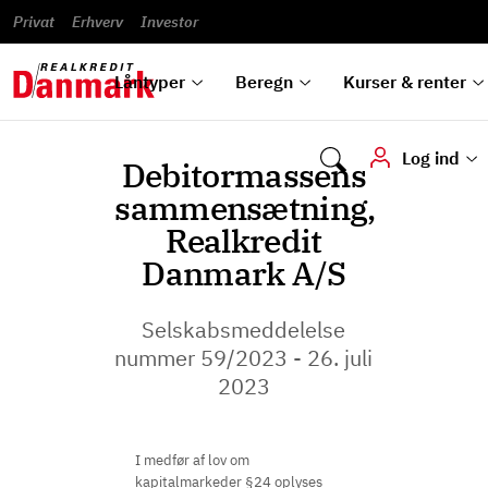
Banklån
Regn på
Se,
du
og
guides
&
vilkår
Privat
Erhverv
til bolig
omlægning
Renteprognose
Investor
ska
hvad
rentetilpasning
analyser
Blanketter
und
Alle
Se alle
Bestil
vi kan
dok
låntyper
beregnere
kursovervågning
Samarbejdspartnere
tilbyde
digi
Låntyper
Beregn
Kurser & renter
Log ind
Debitormassens
sammensætning,
Realkredit
Danmark A/S
Selskabsmeddelelse
nummer 59/2023 - 26. juli
2023
I medfør af lov om
kapitalmarkeder §24 oplyses