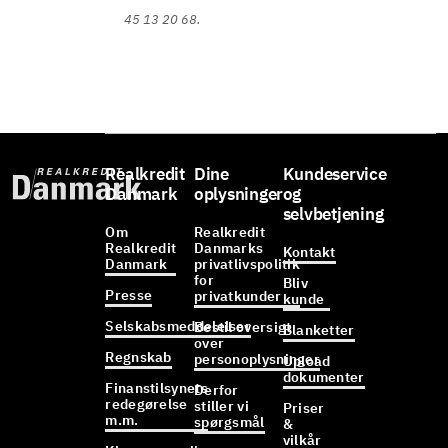
45 13 20 68.
Realkredit
Dine
Kundeservice
Danmark
oplysninger
og
selvbetjening
Om
Realkredit
Realkredit
Danmarks
Kontakt
Danmark
privatlivspolitik
for
Bliv
Presse
privatkunder
kunde
Selskabsmeddelelser
Bestil oversigt
Blanketter
over
Regnskab
personoplysninger
Upload
dokumenter
Finanstilsynets
Derfor
redegørelse
stiller vi
Priser
m.m.
spørgsmål
&
vilkår