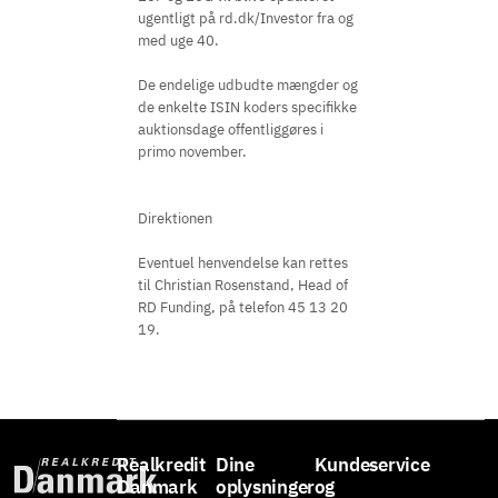
ugentligt på rd.dk/Investor fra og
med uge 40.
De endelige udbudte mængder og
de enkelte ISIN koders specifikke
auktionsdage offentliggøres i
primo november.
Direktionen
Eventuel henvendelse kan rettes
til Christian Rosenstand, Head of
RD Funding, på telefon 45 13 20
19.
Realkredit
Dine
Kundeservice
Danmark
oplysninger
og