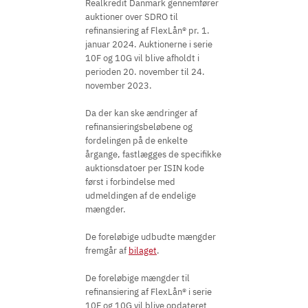
Realkredit Danmark gennemfører
auktioner over SDRO til
refinansiering af FlexLån® pr. 1.
januar 2024. Auktionerne i serie
10F og 10G vil blive afholdt i
perioden 20. november til 24.
november 2023.
Da der kan ske ændringer af
refinansieringsbeløbene og
fordelingen på de enkelte
årgange, fastlægges de specifikke
auktionsdatoer per ISIN kode
først i forbindelse med
udmeldingen af de endelige
mængder.
De foreløbige udbudte mængder
fremgår af
bilaget
.
De foreløbige mængder til
refinansiering af FlexLån® i serie
10F og 10G vil blive opdateret