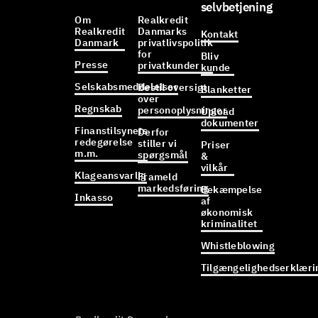
selvbetjening
Om
Realkredit
Realkredit
Danmarks
Kontakt
Danmark
privatlivspolitik
for
Bliv
Presse
privatkunder
kunde
Selskabsmeddelelser
Bestil oversigt
Blanketter
over
Regnskab
personoplysninger
Upload
dokumenter
Finanstilsynets
Derfor
redegørelse
stiller vi
Priser
m.m.
spørgsmål
&
vilkår
Klageansvarlig
Frameld
markedsføring
Bekæmpelse
Inkasso
af
økonomisk
kriminalitet
Whistleblowing
Tilgængelighedserklæri