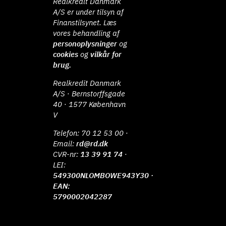
Realkredit Danmark
A/S er under tilsyn af
Finanstilsynet. Læs
vores behandling af
personoplysninger
og
cookies
og
vilkår for
brug.
Realkredit Danmark
A/S · Bernstorffsgade
40 · 1577 København
V
Telefon:
70 12 53 00
·
Email:
rd@rd.dk
CVR-nr:
13 39 91 74
·
LEI:
549300NLOMBOWE943Y30 ·
EAN:
5790002042287