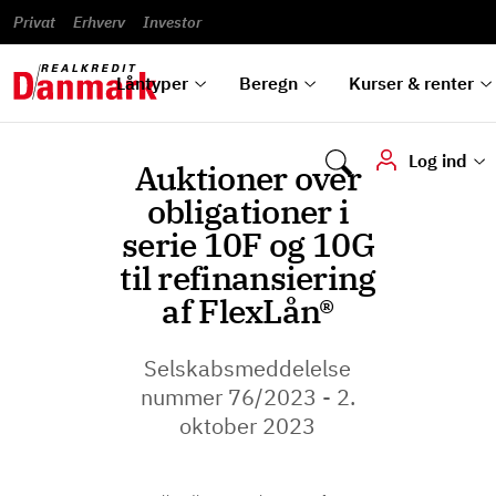
Banklån
Regn på
Se,
du
og
guides
&
vilkår
Privat
Erhverv
til bolig
omlægning
Renteprognose
Investor
ska
hvad
rentetilpasning
analyser
Blanketter
und
Alle
Se alle
Bestil
vi kan
dok
låntyper
beregnere
kursovervågning
Samarbejdspartnere
tilbyde
digi
Låntyper
Beregn
Kurser & renter
Log ind
Auktioner over
obligationer i
serie 10F og 10G
til refinansiering
af FlexLån®
Selskabsmeddelelse
nummer 76/2023 - 2.
oktober 2023