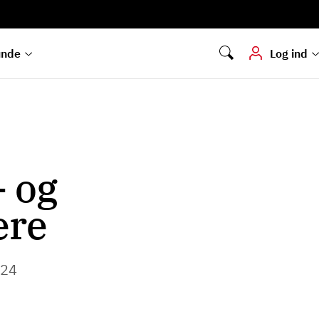
Digital signering
Hvis du skal
underskrive
dokumenter digitalt
unde
Log ind
- og
ere
024