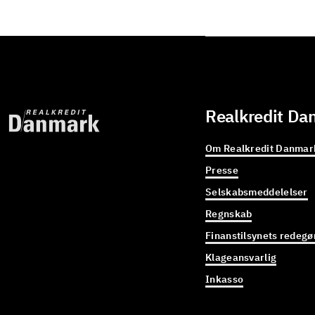
Realkredit Da
Om Realkredit Danmar
Presse
Selskabsmeddelelser
Regnskab
Finanstilsynets redegø
Klageansvarlig
Inkasso