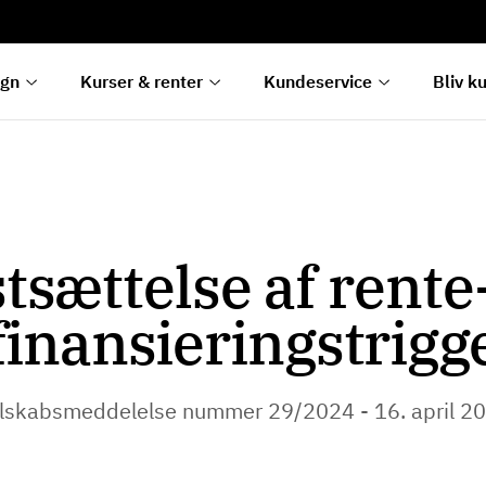
rentetilpasning
g
e
egn
Kurser & renter
Kundeservice
Bliv k
tsættelse af rente
finansieringstrigg
lskabsmeddelelse nummer 29/2024 - 16. april 2