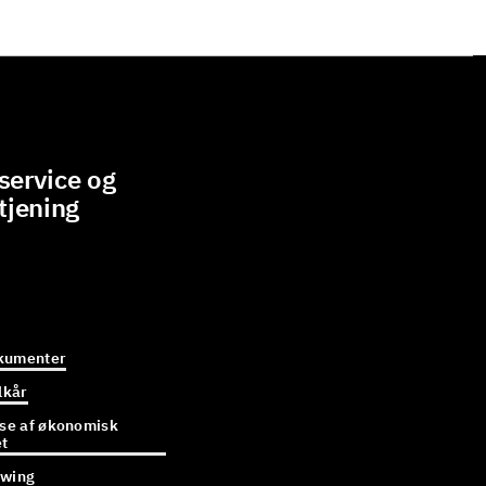
ervice og
tjening
kumenter
lkår
e af økonomisk
et
owing