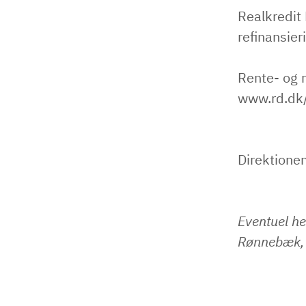
Realkredit
refinansier
Rente- og r
www.rd.dk/
Direktione
Eventuel he
Rønnebæk, 