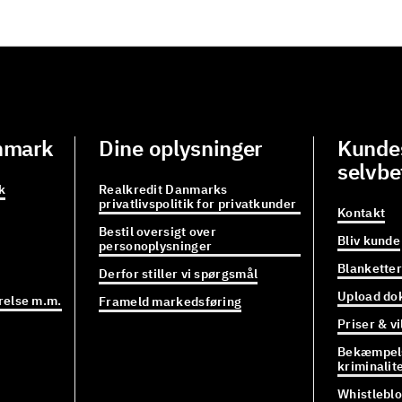
nmark
Dine oplysninger
Kundes
selvbe
k
Realkredit Danmarks
privatlivspolitik for privatkunder
Kontakt
Bestil oversigt over
Bliv kunde
personoplysninger
Blanketter
Derfor stiller vi spørgsmål
Upload do
relse m.m.
Frameld markedsføring
Priser & vi
Bekæmpels
kriminalit
Whistlebl