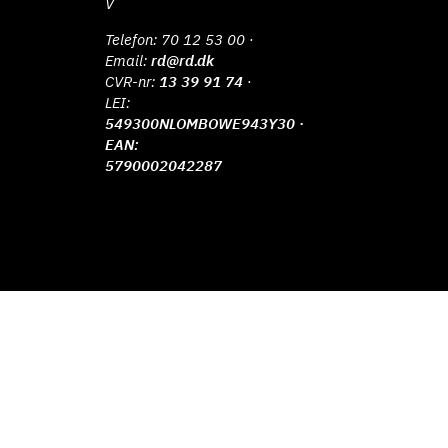
V
Telefon:
70 12 53 00
·
Email:
rd@rd.dk
CVR-nr:
13 39 91 74
·
LEI:
549300NLOMBOWE943Y30 ·
EAN:
5790002042287