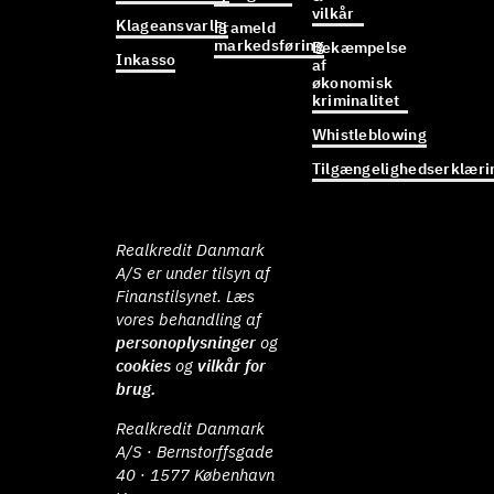
vilkår
Klageansvarlig
Frameld
markedsføring
Bekæmpelse
Inkasso
af
økonomisk
kriminalitet
Whistleblowing
Tilgængelighedserklæri
Realkredit Danmark
A/S er under tilsyn af
Finanstilsynet. Læs
vores behandling af
personoplysninger
og
cookies
og
vilkår for
brug.
Realkredit Danmark
A/S · Bernstorffsgade
40 · 1577 København