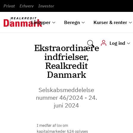
Banklån
Regn på
Se,
du
og
guides
&
vilkår
Privat
Erhverv
til bolig
omlægning
Renteprognose
Investor
ska
hvad
rentetilpasning
analyser
Blanketter
und
Alle
Se alle
Bestil
vi kan
dok
låntyper
beregnere
kursovervågning
Samarbejdspartnere
tilbyde
digi
Låntyper
Beregn
Kurser & renter
Log ind
Ekstraordinære
indfrielser,
Realkredit
Danmark
Selskabsmeddelelse
nummer 46/2024 - 24.
juni 2024
I medfør af lov om
kapitalmarkeder §24 oplyses