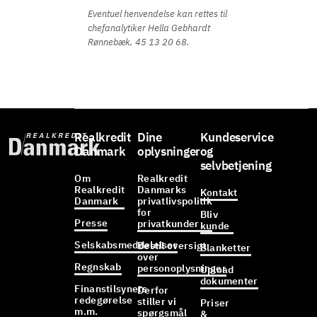
Eventuel henvendelse kan rettes til
chefanalytiker Hella Gebhardt
Rønnebæk, 45 13 20 68.
Realkredit
Dine
Kundeservice
Danmark
oplysninger
og
selvbetjening
Om
Realkredit
Realkredit
Danmarks
Kontakt
Danmark
privatlivspolitik
for
Bliv
Presse
privatkunder
kunde
Selskabsmeddelelser
Bestil oversigt
Blanketter
over
Regnskab
personoplysninger
Upload
dokumenter
Finanstilsynets
Derfor
redegørelse
stiller vi
Priser
m.m.
spørgsmål
&