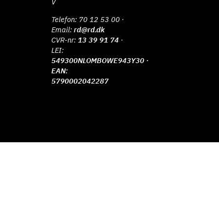
V
Telefon:
70 12 53 00
·
Email:
rd@rd.dk
CVR-nr:
13 39 91 74
·
LEI:
549300NLOMBOWE943Y30 ·
EAN:
5790002042287