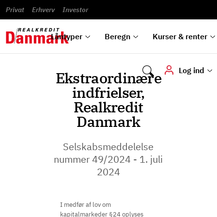
Banklån
Regn på
Se,
du
og
guides
&
vilkår
Privat
Erhverv
til bolig
omlægning
Renteprognose
Investor
ska
hvad
rentetilpasning
analyser
Blanketter
und
Alle
Se alle
Bestil
vi kan
dok
låntyper
beregnere
kursovervågning
Samarbejdspartnere
tilbyde
digi
Låntyper
Beregn
Kurser & renter
Log ind
Ekstraordinære
indfrielser,
Realkredit
Danmark
Selskabsmeddelelse
nummer 49/2024 - 1. juli
2024
I medfør af lov om
kapitalmarkeder §24 oplyses