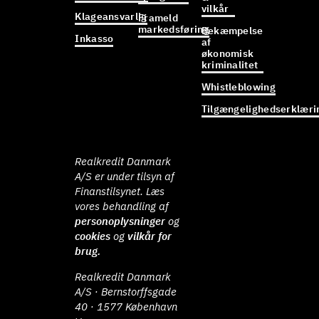
vilkår
Klageansvarlig
Frameld
markedsføring
Bekæmpelse
Inkasso
af
økonomisk
kriminalitet
Whistleblowing
Tilgængelighedserklæri
Realkredit Danmark
A/S er under tilsyn af
Finanstilsynet. Læs
vores behandling af
personoplysninger
og
cookies
og
vilkår for
brug.
Realkredit Danmark
A/S · Bernstorffsgade
40 · 1577 København