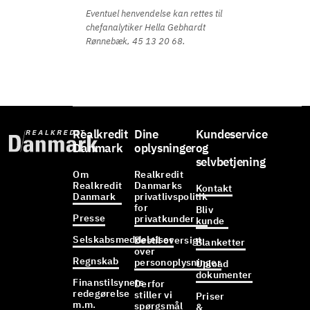
Eventuel henvendelse kan rettes til
chefanalytiker Hella Gebhardt
Rønnebæk, 45 13 20 68.
Realkredit
Dine
Kundeservice
Danmark
oplysninger
og
selvbetjening
Om
Realkredit
Realkredit
Danmarks
Kontakt
Danmark
privatlivspolitik
for
Bliv
Presse
privatkunder
kunde
Selskabsmeddelelser
Bestil oversigt
Blanketter
over
Regnskab
personoplysninger
Upload
dokumenter
Finanstilsynets
Derfor
redegørelse
stiller vi
Priser
m.m.
spørgsmål
&