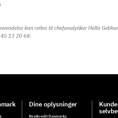
n
nvendelse kan rettes til chefanalytiker Hella Gebha
 45 13 20 68.
nmark
Dine oplysninger
Kundes
selvbe
k
Realkredit Danmarks