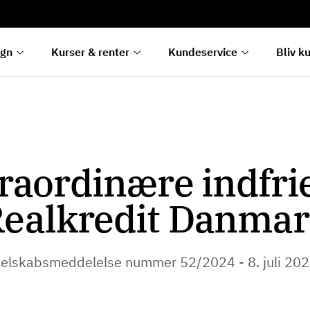
rentetilpasning
g
e
egn
Kurser & renter
Kundeservice
Bliv k
raordinære indfrie
ealkredit Danma
elskabsmeddelelse nummer 52/2024 - 8. juli 20