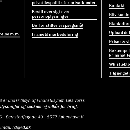
privatlivspolitik for privatkunder
Kontakt
Bestil oversigt over
Bliv kunde
personoplysninger
Blanketter
Derfor stiller vi spørgsmål
Upload do
relse m.m.
Frameld markedsføring
Priser & vi
Bekæmpels
kriminalit
Whistlebl
Tilgængel
er under tilsyn af Finanstilsynet. Læs vores
plysninger
og
cookies
og
vilkår for brug.
S · Bernstorffsgade 40 · 1577 København V
Email:
rd@rd.dk