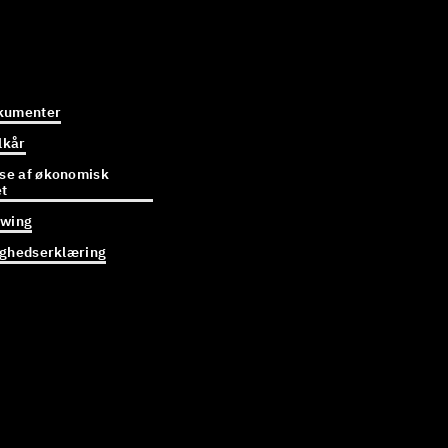
kumenter
lkår
e af økonomisk
et
owing
ighedserklæring