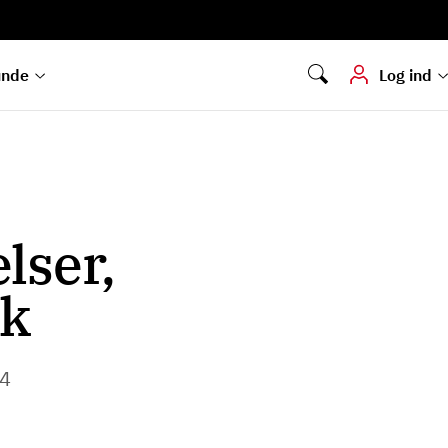
Digital signering
Hvis du skal
underskrive
dokumenter digitalt
unde
Log ind
lser,
rk
24