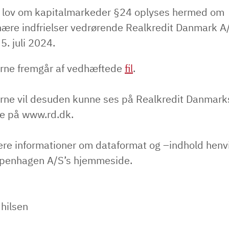
f lov om kapitalmarkeder §24 oplyses hermed om
nære indfrielser vedrørende Realkredit Danmark A/
5. juli 2024.
rne fremgår af vedhæftede
fil
.
rne vil desuden kunne ses på Realkredit Danmark
e på www.rd.dk.
ere informationer om dataformat og –indhold henvi
penhagen A/S’s hjemmeside.
 hilsen