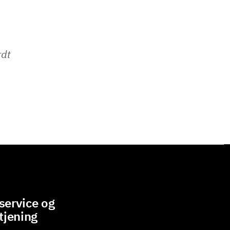
rdt
ervice og
tjening