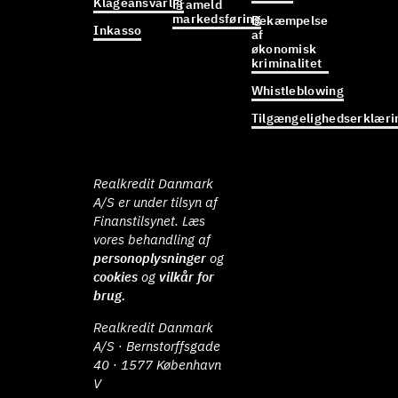
Klageansvarlig
Frameld
markedsføring
Bekæmpelse
Inkasso
af
økonomisk
kriminalitet
Whistleblowing
Tilgængelighedserklæri
Realkredit Danmark
A/S er under tilsyn af
Finanstilsynet. Læs
vores behandling af
personoplysninger
og
cookies
og
vilkår for
brug.
Realkredit Danmark
A/S · Bernstorffsgade
40 · 1577 København
V