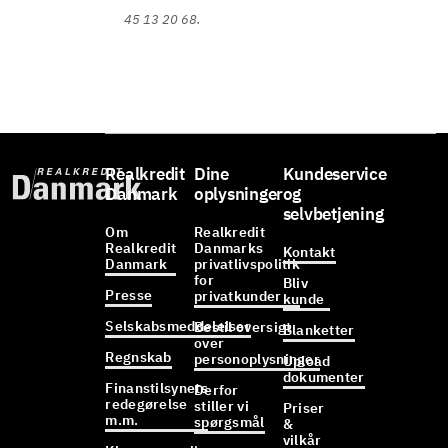
45 13 20 68.
Realkredit
Dine
Kundeservice
Danmark
oplysninger
og
selvbetjening
Om
Realkredit
Realkredit
Danmarks
Kontakt
Danmark
privatlivspolitik
for
Bliv
Presse
privatkunder
kunde
Selskabsmeddelelser
Bestil oversigt
Blanketter
over
Regnskab
personoplysninger
Upload
dokumenter
Finanstilsynets
Derfor
redegørelse
stiller vi
Priser
m.m.
spørgsmål
&
vilkår