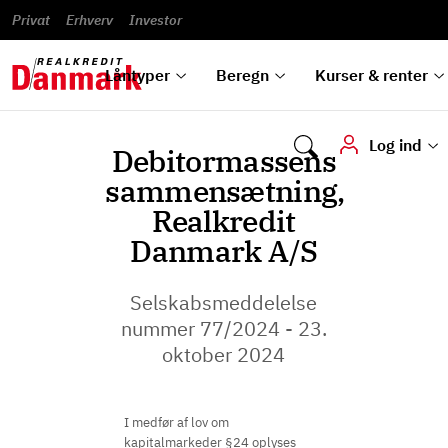
Banklån
Regn på
Se,
du
og
guides
&
vilkår
Privat
Erhverv
til bolig
omlægning
Renteprognose
Investor
ska
hvad
rentetilpasning
analyser
Blanketter
und
Alle
Se alle
Bestil
vi kan
dok
låntyper
beregnere
kursovervågning
Samarbejdspartnere
tilbyde
digi
Låntyper
Beregn
Kurser & renter
Log ind
Debitormassens
sammensætning,
Realkredit
Danmark A/S
Selskabsmeddelelse
nummer 77/2024 - 23.
oktober 2024
I medfør af lov om
kapitalmarkeder §24 oplyses