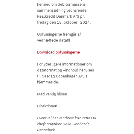
hermed om debitormassens
sammensætning vedrørende
Realkredit Danmark A/S pr.
fredag den 18. oktober 2024.
Oplysningerne fremgår af
vedhæftede datafil.
Download oplysningerne
For yderligere informationer om
dataformat og –indhold henvises
til Nasdaq Copenhagen A/S's
hjemmeside.
Med venlig hilsen
Direktionen
Eventuel henvendelse kan rettes til
chefanalytiker Hella Gebhardt
Rønnebæk,