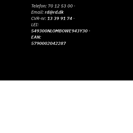
Telefon:
70 12 53 00
·
Email:
rd@rd.dk
CVR-nr:
13 39 91 74
·
LEI:
549300NLOMBOWE943Y30 ·
EAN:
5790002042287