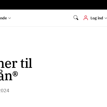
Digital signering
Hvis du skal
underskrive
dokumenter digitalt
unde
Log ind
er til
Lån®
2024