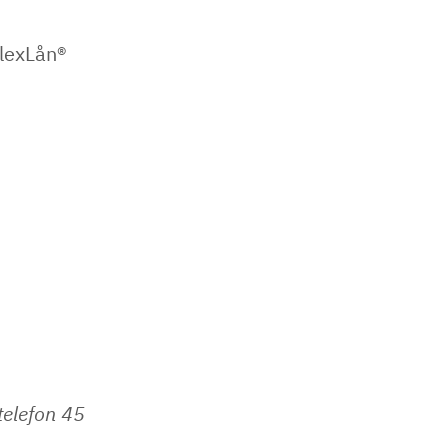
FlexLån®
telefon 45