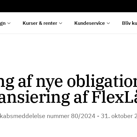
rentetilpasning
g
e
egn
Kurser & renter
Kundeservice
Bliv k
g af nye obligation
ansiering af Flex
skabsmeddelelse nummer 80/2024 - 31. oktober 