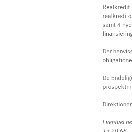
Realkredit
realkredito
samt 4 nye
finansierin
Der henvise
obligatione
De Endelige
prospektme
Direktione
Eventuel he
13 20 68.