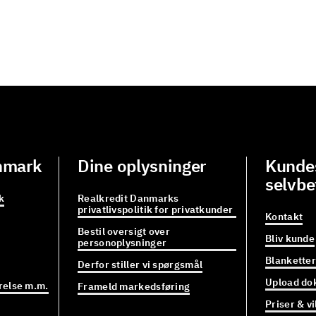
nmark
Dine oplysninger
Kundes
selvbe
k
Realkredit Danmarks
privatlivspolitik for privatkunder
Kontakt
Bestil oversigt over
Bliv kunde
personoplysninger
Blanketter
Derfor stiller vi spørgsmål
Upload do
relse m.m.
Frameld markedsføring
Priser & vi