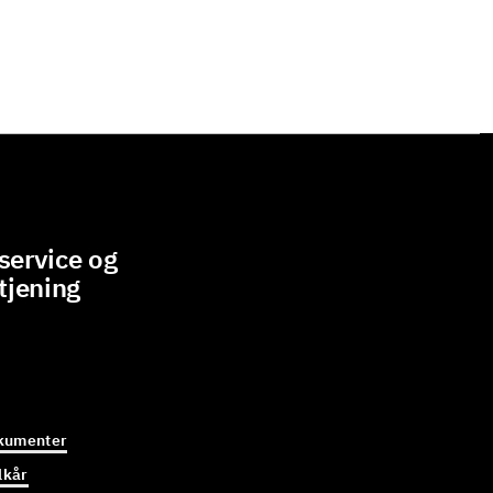
ervice og
tjening
kumenter
lkår