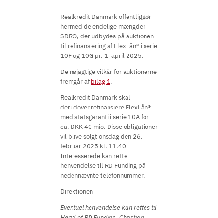
Realkredit Danmark offentliggør
hermed de endelige mængder
SDRO, der udbydes på auktionen
til refinansiering af FlexLån® i serie
10F og 10G pr. 1. april 2025.
De nøjagtige vilkår for auktionerne
fremgår af
bilag 1
.
Realkredit Danmark skal
derudover refinansiere FlexLån®
med statsgaranti i serie 10A for
ca. DKK 40 mio. Disse obligationer
vil blive solgt onsdag den 26.
februar 2025 kl. 11.40.
Interesserede kan rette
henvendelse til RD Funding på
nedennævnte telefonnummer.
Direktionen
Eventuel henvendelse kan rettes til
Head of RD Funding, Christian