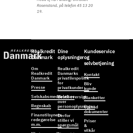
Rosenstand, på telefon 45 13 20
19.
Realkredit
Dine
Kundeservice
Danmark
oplysninger
og
selvbetjening
Om
Realkredit
Realkredit
Danmarks
Kontakt
Danmark
privatlivspolitik
for
Bliv
Presse
privatkunder
kunde
Selskabsmeddelelser
Bestil oversigt
Blanketter
over
Regnskab
personoplysninger
Upload
dokumenter
Finanstilsynets
Derfor
redegørelse
stiller vi
Priser
m.m.
spørgsmål
&
vilkår