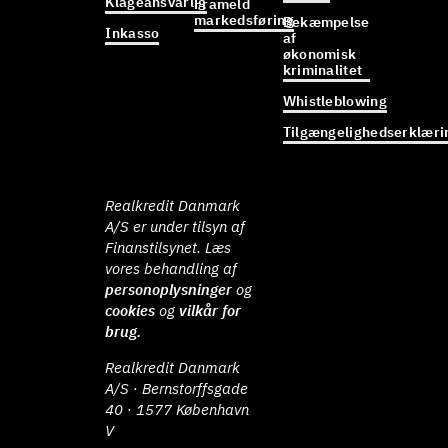
Klageansvarlig
Frameld
markedsføring
Bekæmpelse
Inkasso
af
økonomisk
kriminalitet
Whistleblowing
Tilgængelighedserklæri
Realkredit Danmark
A/S er under tilsyn af
Finanstilsynet. Læs
vores behandling af
personoplysninger
og
cookies
og
vilkår for
brug.
Realkredit Danmark
A/S · Bernstorffsgade
40 · 1577 København
V