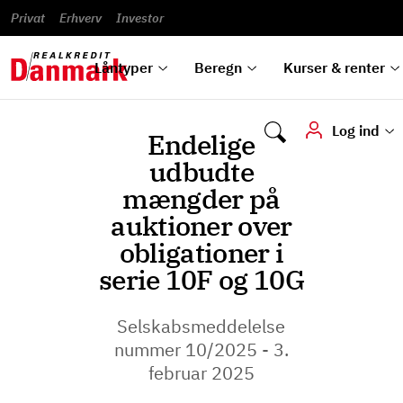
Banklån
Regn på
Se,
du
og
guides
&
vilkår
Privat
Erhverv
til bolig
omlægning
Renteprognose
Investor
ska
hvad
rentetilpasning
analyser
Blanketter
und
Alle
Se alle
Bestil
vi kan
dok
låntyper
beregnere
kursovervågning
Samarbejdspartnere
tilbyde
digi
Låntyper
Beregn
Kurser & renter
Log ind
Endelige
udbudte
mængder på
auktioner over
obligationer i
serie 10F og 10G
Selskabsmeddelelse
nummer 10/2025 - 3.
februar 2025