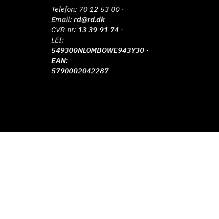
Telefon:
70 12 53 00
·
Email:
rd@rd.dk
CVR-nr:
13 39 91 74
·
LEI:
549300NLOMBOWE943Y30 ·
EAN:
5790002042287