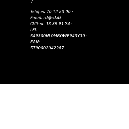
V
Telefon:
70 12 53 00
·
Email:
rd@rd.dk
CVR-nr:
13 39 91 74
·
LEI:
549300NLOMBOWE943Y30 ·
EAN:
5790002042287