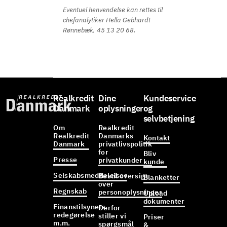
Eventuel henvendelse kan rettes til
chefanalytiker Hella Gebhardt
Rønnebæk, 45 13 20 68.
Realkredit
Dine
Kundeservice
Danmark
oplysninger
og
selvbetjening
Om
Realkredit
Realkredit
Danmarks
Kontakt
Danmark
privatlivspolitik
for
Bliv
Presse
privatkunder
kunde
Selskabsmeddelelser
Bestil oversigt
Blanketter
over
Regnskab
personoplysninger
Upload
dokumenter
Finanstilsynets
Derfor
redegørelse
stiller vi
Priser
m.m.
spørgsmål
&