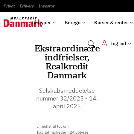
Banklån
Regn på
Se,
du
og
guides
&
vilkår
Privat
Erhverv
til bolig
omlægning
Renteprognose
Investor
ska
hvad
rentetilpasning
analyser
Blanketter
und
Alle
Se alle
Bestil
vi kan
dok
låntyper
beregnere
kursovervågning
Samarbejdspartnere
tilbyde
digi
Låntyper
Beregn
Kurser & renter
Log ind
Ekstraordinære
indfrielser,
Realkredit
Danmark
Selskabsmeddelelse
nummer 32/2025 - 14.
april 2025
I medfør af lov om
kapitalmarkeder §24 oplyses