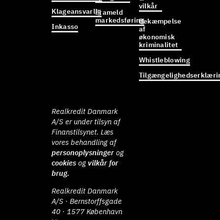
vilkår
Klageansvarlig
Frameld
markedsføring
Bekæmpelse
Inkasso
af
økonomisk
kriminalitet
Whistleblowing
Tilgængelighedserklæri
Realkredit Danmark
A/S er under tilsyn af
Finanstilsynet. Læs
vores behandling af
personoplysninger
og
cookies
og
vilkår for
brug.
Realkredit Danmark
A/S · Bernstorffsgade
40 · 1577 København