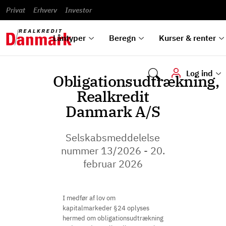
Banklån
Regn på
Se,
du
og
guides
&
vilkår
Privat
Erhverv
til bolig
omlægning
Renteprognose
Investor
ska
hvad
rentetilpasning
analyser
Blanketter
und
Alle
Se alle
Bestil
vi kan
dok
låntyper
beregnere
kursovervågning
Samarbejdspartnere
tilbyde
digi
Låntyper
Beregn
Kurser & renter
Log ind
Obligationsudtrækning,
Realkredit
Danmark A/S
Selskabsmeddelelse
nummer 13/2026 - 20.
februar 2026
I medfør af lov om
kapitalmarkeder §24 oplyses
hermed om obligationsudtrækning