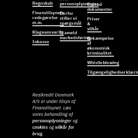
Regnskab
personoplysninger
Upload
dokumenter
Finanstilsynets
Derfor
redegørelse
stiller vi
Priser
m.m.
spørgsmål
&
vilkår
Klageansvarlig
Frameld
markedsføring
Bekæmpelse
Inkasso
af
økonomisk
kriminalitet
Whistleblowing
Tilgængelighedserklæri
Realkredit Danmark
A/S er under tilsyn af
Finanstilsynet. Læs
vores behandling af
personoplysninger
og
cookies
og
vilkår for
brug.