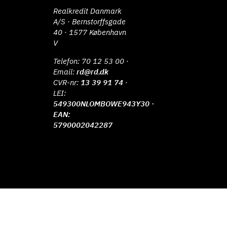
Realkredit Danmark
A/S · Bernstorffsgade
40 · 1577 København
V
Telefon:
70 12 53 00
·
Email:
rd@rd.dk
CVR-nr:
13 39 91 74
·
LEI:
549300NLOMBOWE943Y30 ·
EAN:
5790002042287