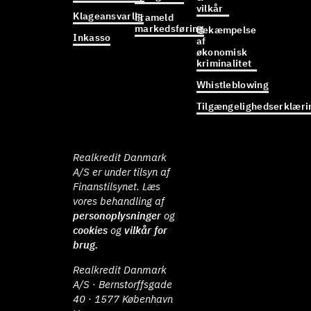
vilkår
Klageansvarlig
Frameld
markedsføring
Bekæmpelse
Inkasso
af
økonomisk
kriminalitet
Whistleblowing
Tilgængelighedserklæri
Realkredit Danmark
A/S er under tilsyn af
Finanstilsynet. Læs
vores behandling af
personoplysninger
og
cookies
og
vilkår for
brug.
Realkredit Danmark
A/S · Bernstorffsgade
40 · 1577 København