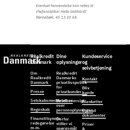
Eventuel henvendelse kan rettes til
chefanalytiker Hella Gebhardt
Rønnebæk, 45 13 20 68.
Realkredit
Dine
Kundeservice
Danmark
oplysninger
og
selvbetjening
Om
Realkredit
Realkredit
Danmarks
Kontakt
Danmark
privatlivspolitik
for
Bliv
Presse
privatkunder
kunde
Selskabsmeddelelser
Bestil oversigt
Blanketter
over
Regnskab
personoplysninger
Upload
dokumenter
Finanstilsynets
Derfor
redegørelse
stiller vi
Priser
m.m.
spørgsmål
&