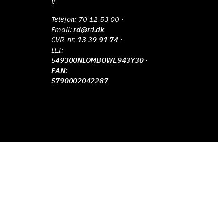
V
Telefon:
70 12 53 00
·
Email:
rd@rd.dk
CVR-nr:
13 39 91 74
·
LEI:
549300NLOMBOWE943Y30 ·
EAN:
5790002042287