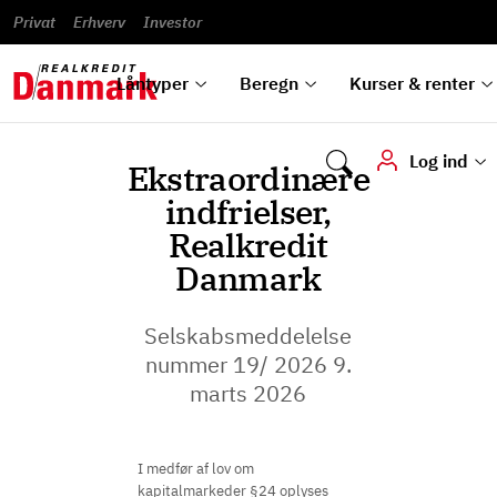
Banklån
Regn på
Se,
du
og
guides
&
vilkår
Privat
Erhverv
til bolig
omlægning
Renteprognose
Investor
ska
hvad
rentetilpasning
analyser
Blanketter
und
Alle
Se alle
Bestil
vi kan
dok
låntyper
beregnere
kursovervågning
Samarbejdspartnere
tilbyde
digi
Låntyper
Beregn
Kurser & renter
Log ind
Ekstraordinære
indfrielser,
Realkredit
Danmark
Selskabsmeddelelse
nummer 19/ 2026 9.
marts 2026
I medfør af lov om
kapitalmarkeder §24 oplyses