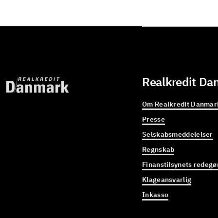
Realkredit Da
Om Realkredit Danmar
Presse
Selskabsmeddelelser
Regnskab
Finanstilsynets redegø
Klageansvarlig
Inkasso