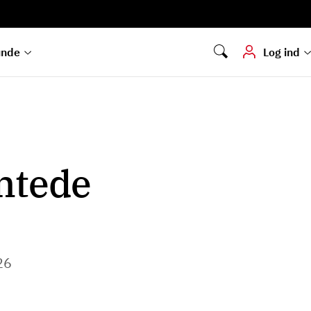
Digital signering
Hvis du skal
underskrive
dokumenter digitalt
unde
Log ind
entede
26