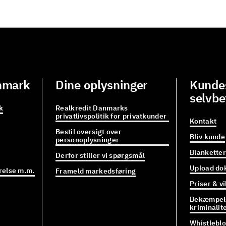
nmark
Dine oplysninger
Kundes
selvbe
k
Realkredit Danmarks
privatlivspolitik for privatkunder
Kontakt
Bestil oversigt over
Bliv kunde
personoplysninger
Blanketter
Derfor stiller vi spørgsmål
Upload do
relse m.m.
Frameld markedsføring
Priser & vi
Bekæmpels
kriminalit
Whistlebl