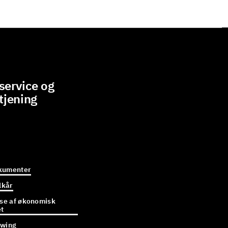
ervice og
tjening
kumenter
lkår
e af økonomisk
et
owing