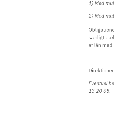
1) Med muli
2) Med muli
Obligatione
særligt dæk
af lån med 
Direktione
Eventuel he
13 20 68.