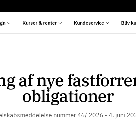
rentetilpasning
g
e
egn
Kurser & renter
Kundeservice
Bliv k
g af nye fastforr
obligationer
elskabsmeddelelse nummer 46/ 2026 - 4. juni 20