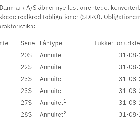
 Danmark A/S åbner nye fastforrentede, konverter
kkede realkreditobligationer (SDRO). Obligationer
rakteristika:
nte
Serie
Låntype
Lukker for udst
20S
Annuitet
31-08
22S
Annuitet
31-08
23S
Annuitet
31-08
23S
Annuitet
31-08
1
27S
Annuitet
31-08
2
28S
Annuitet
31-08