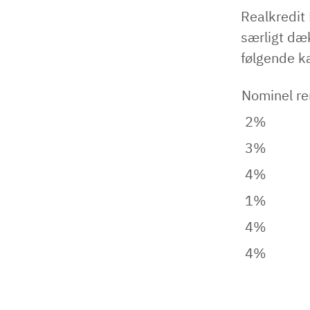
Realkredit
særligt dæ
følgende ka
Nominel re
2%
3%
4%
1%
4%
4%