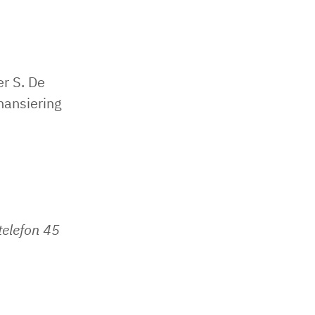
er S. De
inansiering
telefon 45