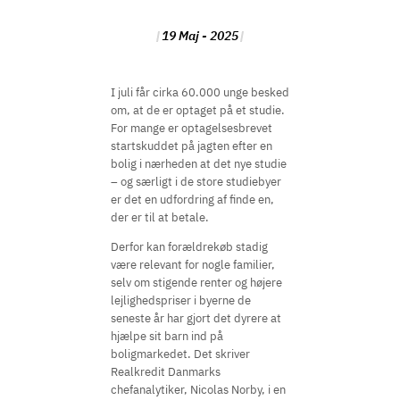
19 Maj - 2025
I juli får cirka 60.000 unge besked
om, at de er optaget på et studie.
For mange er optagelsesbrevet
startskuddet på jagten efter en
bolig i nærheden at det nye studie
– og særligt i de store studiebyer
er det en udfordring af finde en,
der er til at betale.
Derfor kan forældrekøb stadig
være relevant for nogle familier,
selv om stigende renter og højere
lejlighedspriser i byerne de
seneste år har gjort det dyrere at
hjælpe sit barn ind på
boligmarkedet. Det skriver
Realkredit Danmarks
chefanalytiker, Nicolas Norby, i en