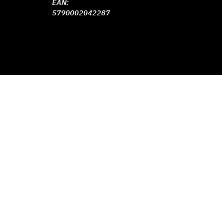
EAN:
5790002042287