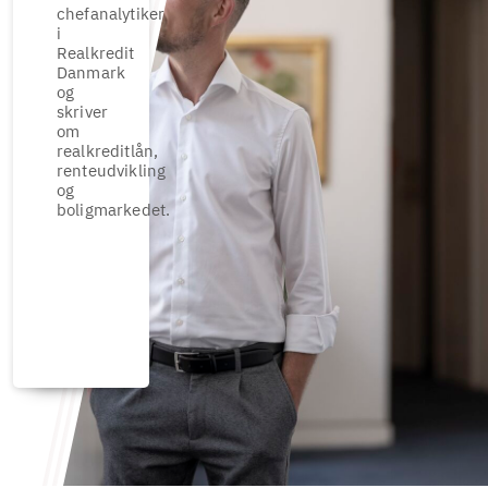
chefanalytiker
i
Realkredit
Danmark
og
skriver
om
realkreditlån,
renteudvikling
og
boligmarkedet.