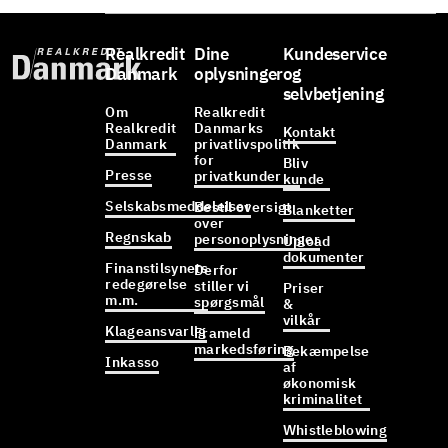
Realkredit
Dine
Kundeservice
Danmark
oplysninger
og
selvbetjening
Om
Realkredit
Realkredit
Danmarks
Kontakt
Danmark
privatlivspolitik
for
Bliv
Presse
privatkunder
kunde
Selskabsmeddelelser
Bestil oversigt
Blanketter
over
Regnskab
personoplysninger
Upload
dokumenter
Finanstilsynets
Derfor
redegørelse
stiller vi
Priser
m.m.
spørgsmål
&
vilkår
Klageansvarlig
Frameld
markedsføring
Bekæmpelse
Inkasso
af
økonomisk
kriminalitet
Whistleblowing