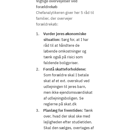
Vigtige overvejelser ved
forældrekøb
Chefanalytikeren giver her 5 råd til
familier, der overvejer
forældrekøb:
Vurder jeres økonomiske
situation:
Sørg for, at I har
råd til at håndtere de
løbende omkostninger og
tænk også på risici som
faldende boligpriser.
Forstå skatteforholdene:
Som forældre skal I betale
skat af et evt. overskud ved
udlejningen til jeres barn,
men ikke ejendomsværdiskat
af udlejningsboligen. Se
reglerne på skat.dk
Planlæg for fremtiden:
Tænk
over, hvad der skal ske med
lejligheden efter studietiden.
Skal den sælges, overtages af