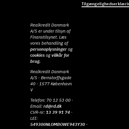
Tilgængelighedserklæri
Realkredit Danmark
A/S er under tilsyn af
Finanstilsynet. Læs
vores behandling af
personoplysninger
og
cookies
og
vilkår for
brug.
Realkredit Danmark
A/S · Bernstorffsgade
40 · 1577 København
V
Telefon:
70 12 53 00
·
Email:
rd@rd.dk
CVR-nr:
13 39 91 74
·
LEI:
549300NLOMBOWE943Y30 ·