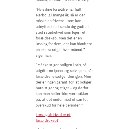
"Hvis dine forældre har haft
ejerbolig i mange år, så er der
måske en friværdi, som kan
udnyttes til at sende dig godt af
sted i studielivet som lejer i et
forældrekøb. Men det er en
løsning for dem, der kan håndtere
en ekstra udgift hver måned,”
siger han.
”Måske stiger boligen i pris, så
udgifterne tjener sig selv hjem, når
forældrene sælger den igen. Men
der er ingen garanti for, at boliger
bare stiger og stiger – og derfor
kan man heller ikke være sikker
på, at det ender med et samlet
overskud for hele perioden.”
Læs også: Hvad er et
forældrekøb?