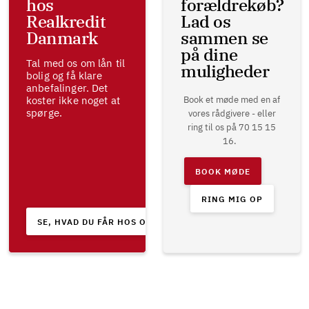
hos
forældrekøb?
Realkredit
Lad os
Danmark
sammen se
på dine
Tal med os om lån til
muligheder
bolig og få klare
anbefalinger. Det
koster ikke noget at
Book et møde med en af
spørge.
vores rådgivere - eller
ring til os på 70 15 15
16.
BOOK MØDE
RING MIG OP
SE, HVAD DU FÅR HOS OS