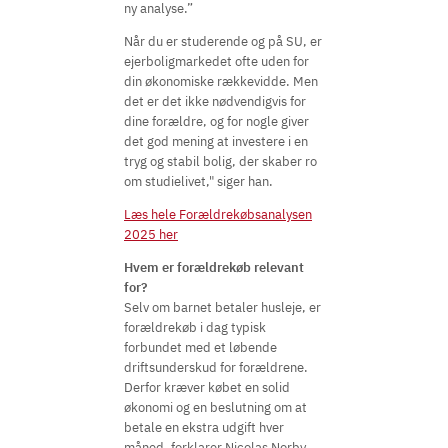
ny analyse.”
Når du er studerende og på SU, er
ejerboligmarkedet ofte uden for
din økonomiske rækkevidde. Men
det er det ikke nødvendigvis for
dine forældre, og for nogle giver
det god mening at investere i en
tryg og stabil bolig, der skaber ro
om studielivet," siger han.
Læs hele Forældrekøbsanalysen
2025 her
Hvem er forældrekøb relevant
for?
Selv om barnet betaler husleje, er
forældrekøb i dag typisk
forbundet med et løbende
driftsunderskud for forældrene.
Derfor kræver købet en solid
økonomi og en beslutning om at
betale en ekstra udgift hver
måned, forklarer Nicolas Norby.