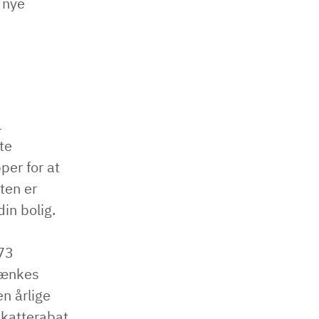
 nye
.
1
te
per for at
ten er
din bolig.
 73
 sænkes
en årlige
skatterabat