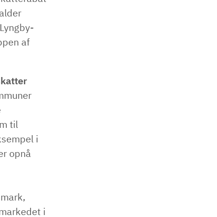
alder
 Lyngby-
ppen af
katter
ommuner
e
m til
eksempel i
ner opnå
nmark,
smarkedet i