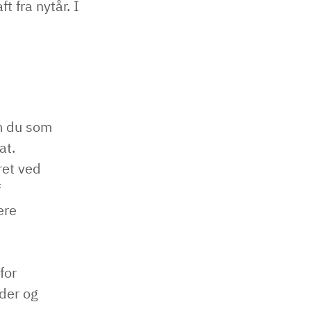
t fra nytår. I
an du som
at.
ret ved
f
ere
for
eder og