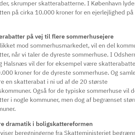
eder, skrumper skatterabatterne. I København lyde
ten på cirka 10.000 kroner for en ejerlejlighed på
erabatter på vej til flere sommerhusejere
blikket mod sommerhusmarkedet, vil en del komm
ter, når vi taler de dyreste sommerhuse. I Odsher
g Halsnæs vil der for eksempel være skatterabatte
.000 kroner for de dyreste sommerhuse. Og samlet
e en skatterabat i ni ud af de 20 største
ommuner. Også for de typiske sommerhuse vil de
tter i nogle kommuner, men dog af begrænset størr
muner.
re dramatik i boligskattereformen
 viser beregningerne fra Skatteministeriet begræ