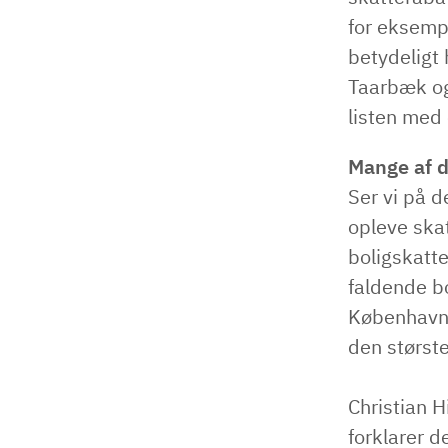
for eksemp
betydeligt
Taarbæk og
listen med
Mange af d
Ser vi på 
opleve ska
boligskatte
faldende bo
København v
den størst
Christian H
forklarer d