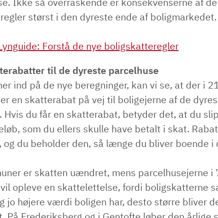
. Ikke så overraskende er konsekvenserne af de
regler størst i den dyreste ende af boligmarkedet
Lynguide: Forstå de nye boligskatteregler
tterabatter til de dyreste parcelhuse
er ind på de nye beregninger, kan vi se, at der i 2
 en skatterabat på vej til boligejerne af de dyres
 Hvis du får en skatterabat, betyder det, at du slip
eløb, som du ellers skulle have betalt i skat. Rabat
 og du beholder den, så længe du bliver boende i 
muner er skatten uændret, mens parcelhusejerne i
il opleve en skattelettelse, fordi boligskatterne
 jo højere værdi boligen har, desto større bliver d
. På Frederiksberg og i Gentofte løber den årlige 