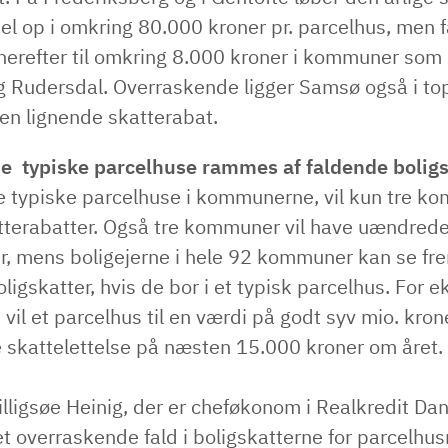
el op i omkring 80.000 kroner pr. parcelhus, men f
 herefter til omkring 8.000 kroner i kommuner som
 Rudersdal. Overraskende ligger Samsø også i to
 en lignende skatterabat.
e typiske parcelhuse rammes af faldende boligs
de typiske parcelhuse i kommunerne, vil kun tre k
tterabatter. Også tre kommuner vil have uændred
r, mens boligejerne i hele 92 kommuner kan se fre
ligskatter, hvis de bor i et typisk parcelhus. For 
il et parcelhus til en værdi på godt syv mio. kro
e skattelettelse på næsten 15.000 kroner om året.
illigsøe Heinig, der er cheføkonom i Realkredit Da
et overraskende fald i boligskatterne for parcelhu