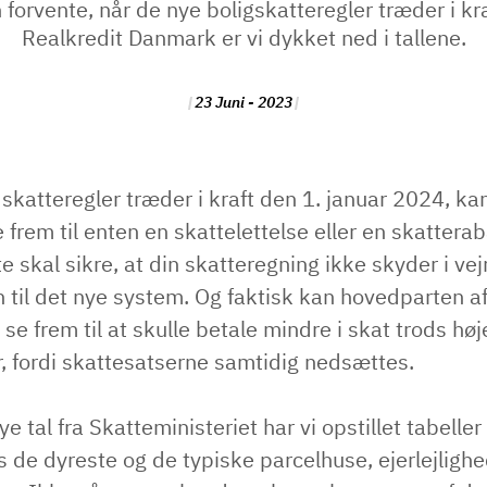
 forvente, når de nye boligskatteregler træder i kraf
Realkredit Danmark er vi dykket ned i tallene.
23 Juni - 2023
skatteregler træder i kraft den 1. januar 2024, k
e frem til enten en skattelettelse eller en skatterab
 skal sikre, at din skatteregning ikke skyder i vej
 til det nye system. Og faktisk kan hovedparten a
 se frem til at skulle betale mindre i skat trods høj
r, fordi skattesatserne samtidig nedsættes.
e tal fra Skatteministeriet har vi opstillet tabeller 
 de dyreste og de typiske parcelhuse, ejerlejligh