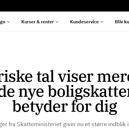
rentetilpasning
g
e
egn
Kurser & renter
Kundeservice
Bliv k
iske tal viser me
de nye boligskatte
betyder for dig
r fra Skatteministeriet giver nu et større indblik