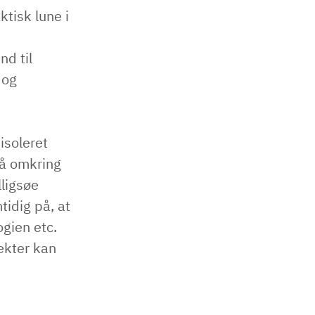
ktisk lune i
d til
 og
isoleret
på omkring
ligsøe
tidig på, at
gien etc.
fekter kan