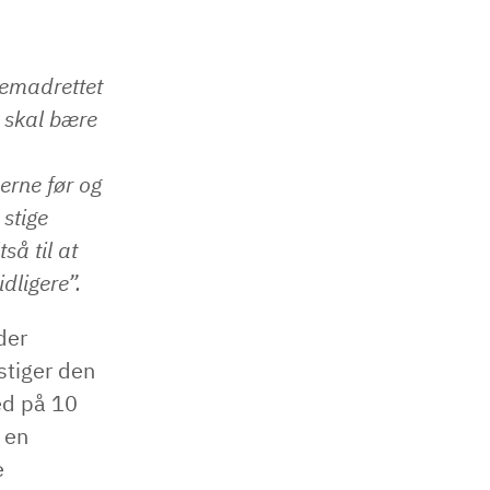
remadrettet
 skal bære
rne før og
 stige
så til at
dligere”.
der
stiger den
ed på 10
 en
e