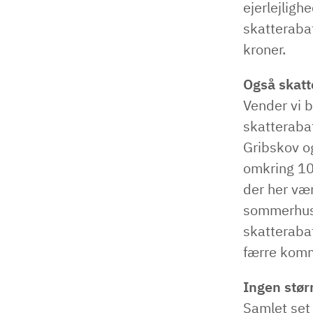
ejerlejligh
skatterabat
kroner.
Også skatt
Vender vi 
skatterabat
Gribskov o
omkring 10
der her vær
sommerhusk
skatteraba
færre kom
Ingen stør
Samlet set