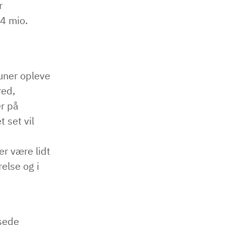
r
 4 mio.
uner opleve
red,
r på
 set vil
r være lidt
else og i
nsede