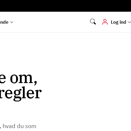
Digital signering
Hvis du skal
underskrive
dokumenter digitalt
unde
Log ind
re om,
regler
 i, hvad du som