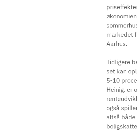
priseffekte
økonomien 
sommerhusm
markedet f
Aarhus.
Tidligere b
set kan opl
5-10 proce
Heinig, er 
renteudvik
også spille
altså både
boligskatt