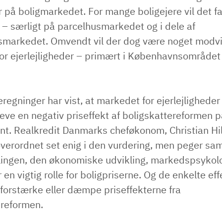
r på boligmarkedet. For mange boligejere vil det fa
– særligt på parcelhusmarkedet og i dele af
arkedet. Omvendt vil der dog være noget modvin
or ejerlejligheder – primært i Københavnsområdet
eregninger har vist, at markedet for ejerlejligheder 
eve en negativ priseffekt af boligskattereformen 
nt. Realkredit Danmarks cheføkonom, Christian Hil
overordnet set enig i den vurdering, men peger sam
lingen, den økonomiske udvikling, markedspsykolo
r en vigtig rolle for boligpriserne. Og de enkelte ef
 forstærke eller dæmpe priseffekterne fra
ereformen.