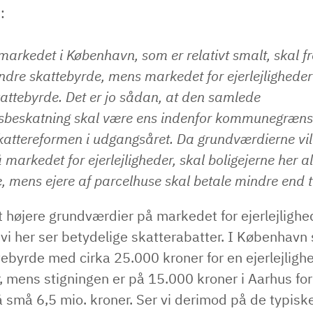
n:
arkedet i København, som er relativt smalt, skal f
dre skattebyrde, mens markedet for ejerlejligheder
kattebyrde. Det er jo sådan, at den samlede
sbeskatning skal være ens indenfor kommunegrænse
skattereformen i udgangsåret. Da grundværdierne vil
markedet for ejerlejligheder, skal boligejerne her alt
, mens ejere af parcelhuse skal betale mindre end ti
 højere grundværdier på markedet for ejerlejlighe
 vi her ser betydelige skatterabatter. I København 
tebyrde med cirka 25.000 kroner for en ejerlejligh
, mens stigningen er på 15.000 kroner i Aarhus for
å små 6,5 mio. kroner. Ser vi derimod på de typisk