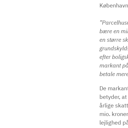
Københav
”Parcelhusm
bære en min
en større s
grundskyld
efter bolig
markant på 
betale mere
De markant
betyder, at
årlige skat
mio. kroner
lejlighed p