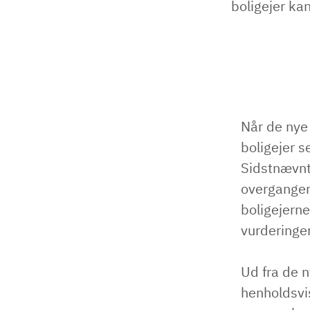
boligejer kan
Når de nye 
boligejer s
Sidstnævnte
overgangen
boligejerne
vurderinge
Ud fra de ny
henholdsvis