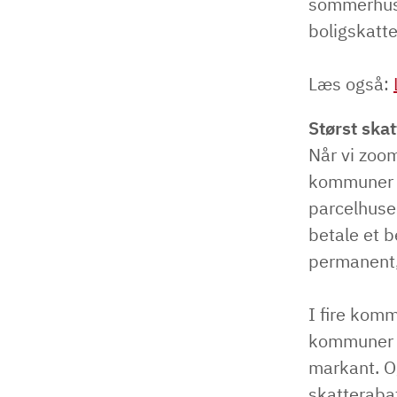
sommerhuse
boligskatte
Læs også:
Størst ska
Når vi zoom
kommuner er
parcelhuse.
betale et b
permanent,
I fire kom
kommuner v
markant. Og
skatterabat