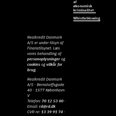
af
økonomisk
kriminalitet
Whistleblowing
Realkredit Danmark
A/S er under tilsyn af
Finanstilsynet. Læs
vores behandling af
personoplysninger
og
cookies
og
vilkår for
brug
.
Realkredit Danmark
A/S · Bernstorffsgade
40 · 1577 København
V
Telefon:
70 12 53 00
·
Email:
rd@rd.dk
CVR-nr:
13 39 91 74
·