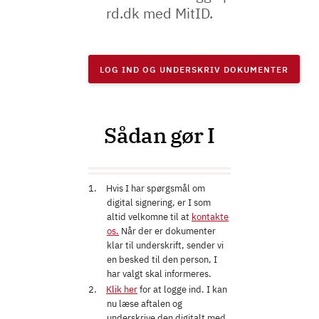
rd.dk med MitID.
LOG IND OG UNDERSKRIV DOKUMENTER
Sådan gør I
Hvis I har spørgsmål om
digital signering, er I som
altid velkomne til at
kontakte
os.
Når der er dokumenter
klar til underskrift, sender vi
en besked til den person, I
har valgt skal informeres.
Klik her
for at logge ind. I kan
nu læse aftalen og
underskrive den digitalt med