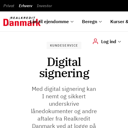
Blanketter
du
Beregn
Privat
Erhverv
Banklån
Renteprognose
Investor
ska
Nyheder
Priser
und
Alle
Beregn
Bestil
og
&
dok
låntyper
lån
kursovervågning
analyser
vilkår
digi
Lån til ejendomme
Beregn
Kurser &
Log ind
KUNDESERVICE
Digital
signering
Med digital signering kan
I nemt og sikkert
underskrive
lånedokumenter og andre
aftaler fra Realkredit
Danmark ved at logge på