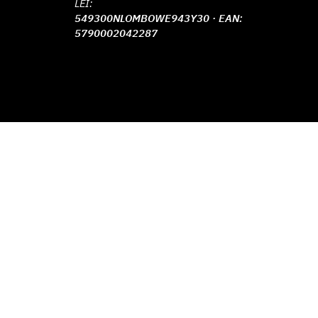
LEI:
549300NLOMBOWE943Y30 · EAN:
5790002042287