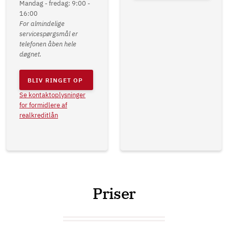
Mandag - fredag: 9:00 -
16:00
For almindelige
servicespørgsmål er
telefonen åben hele
døgnet.
BLIV RINGET OP
Se kontaktoplysninger
for formidlere af
realkreditlån
Priser