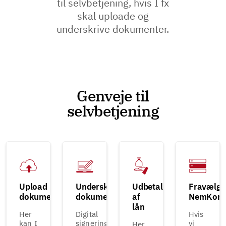
til selvbetjening, hvis I fx
skal uploade og
underskrive dokumenter.
Genveje til
selvbetjening
Upload
Underskriv
Udbetaling
Fravælg
dokumenter
dokumenter
af
NemKont
lån
Her
Digital
Hvis
kan I
signering
vi
Her