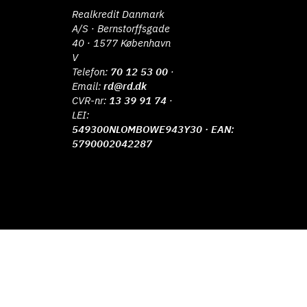
Realkredit Danmark
A/S · Bernstorffsgade
40 · 1577 København
V
Telefon:
70 12 53 00
·
Email:
rd@rd.dk
CVR-nr:
13 39 91 74
·
LEI:
549300NLOMBOWE943Y30 · EAN:
5790002042287