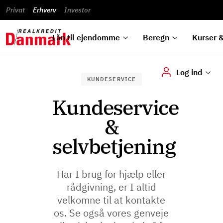
Blanketter
du
Beregn
Privat
Erhverv
Banklån
Renteprognose
Investor
ska
Nyheder
Priser
und
Alle
Beregn
Bestil
og
&
dok
låntyper
lån
kursovervågning
analyser
vilkår
digi
Lån til ejendomme
Beregn
Kurser &
Log ind
KUNDESERVICE
Kundeservice
&
selvbetjening
Har I brug for hjælp eller
rådgivning, er I altid
velkomne til at kontakte
os. Se også vores genveje