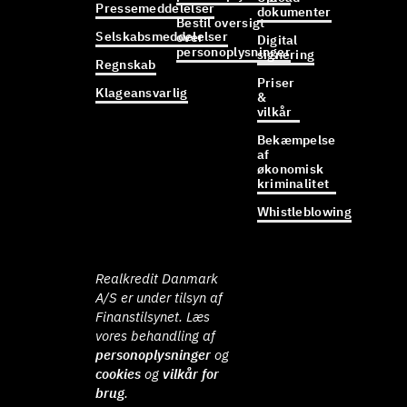
Pressemeddelelser
dokumenter
Bestil oversigt
Selskabsmeddelelser
over
Digital
personoplysninger
signering
Regnskab
Priser
Klageansvarlig
&
vilkår
Bekæmpelse
af
økonomisk
kriminalitet
Whistleblowing
Realkredit Danmark
A/S er under tilsyn af
Finanstilsynet. Læs
vores behandling af
personoplysninger
og
cookies
og
vilkår for
brug
.