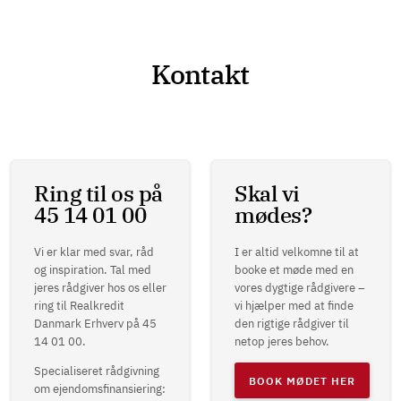
Kontakt
Ring til os på
Skal vi
45 14 01 00
mødes?
Vi er klar med svar, råd
I er altid velkomne til at
og inspiration. Tal med
booke et møde med en
jeres rådgiver hos os eller
vores dygtige rådgivere –
ring til Realkredit
vi hjælper med at finde
Danmark Erhverv på 45
den rigtige rådgiver til
14 01 00.
netop jeres behov.
Specialiseret rådgivning
BOOK MØDET HER
om ejendomsfinansiering: