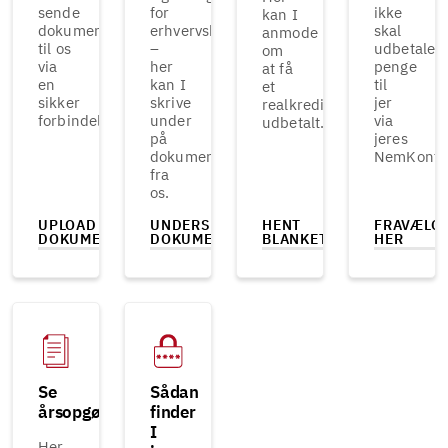
sende
for
ikke
kan I
dokumenter
erhvervskunder
skal
anmode
til os
–
udbetale
om
via
her
penge
at få
en
kan I
til
et
sikker
skrive
jer
realkreditlån
forbindelse.
under
via
udbetalt.
på
jeres
dokumenter
NemKonto
fra
os.
UPLOAD
UNDERSKRIV
HENT
FRAVÆLG
DOKUMENTER
DOKUMENTER
BLANKET
HER
Se
Sådan
årsopgørelse
finder
I
Her