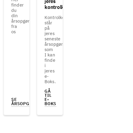
jeres
finder
kontrolkode
du
din
Kontrolkoden
årsopgørelse
står
fra
på
os
jeres
seneste
årsopgørelse, ,
som
I kan
finde
i
jeres
e-
Boks.
GÅ
TIL
SE
E-
ÅRSOPGØRELSE
BOKS