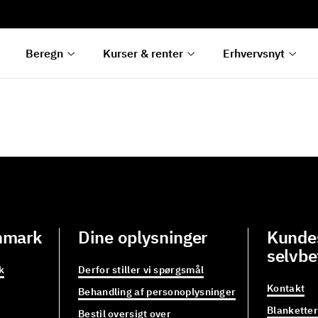
ter
er
Livestreaminger
g
Livestreaminger
Beregn
Kurser & renter
Erhvervsnyt
nmark
Dine oplysninger
Kundes
selvbe
k
Derfor stiller vi spørgsmål
Kontakt
Behandling af personoplysninger
Blanketter
Bestil oversigt over