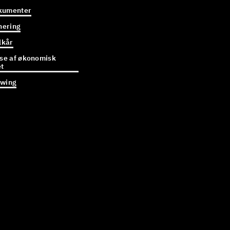
kumenter
gnering
lkår
e af økonomisk
et
owing