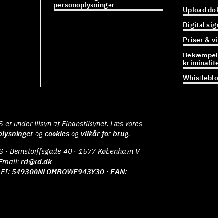
personoplysninger
Upload do
Digital si
Priser & vi
Bekæmpels
kriminalit
Whistlebl
er under tilsyn af Finanstilsynet. Læs vores
plysninger
og
cookies
og
vilkår for brug
.
S · Bernstorffsgade 40 · 1577 København V
Email:
rd@rd.dk
LEI:
549300NLOMBOWE943Y30 · EAN: