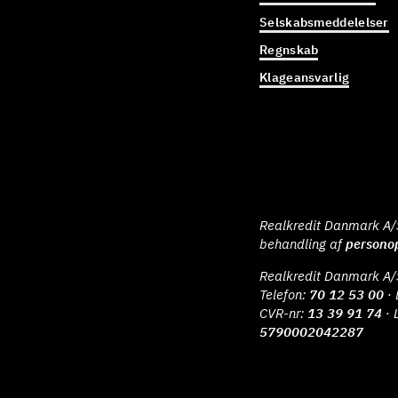
Selskabsmeddelelser
Regnskab
Klageansvarlig
Realkredit Danmark A/S 
behandling af
persono
Realkredit Danmark A/
Telefon:
70 12 53 00
· 
CVR-nr:
13 39 91 74
· 
5790002042287