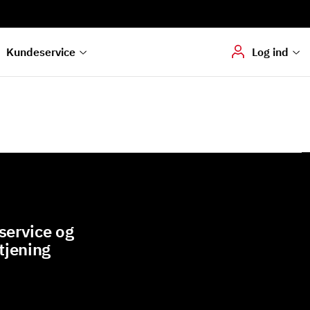
Digital signering
Hvis du skal
underskrive
dokumenter digitalt
Kundeservice
Log ind
ervice og
tjening