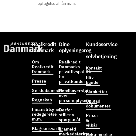
optagelse af lån m.m.
Realkredit
Dine
Kundeservice
Danmark
oplysninger
og
selvbetjening
Om
Realkredit
Realkredit
Danmarks
Kontakt
Danmark
privatlivspolitik
for
Bliv
Presse
privatkunder
kunde
Selskabsmeddelelser
Bestil oversigt
Blanketter
over
Regnskab
personoplysninger
Upload
dokumenter
Finanstilsynets
Derfor
redegørelse
stiller vi
Priser
m.m.
spørgsmål
&
vilkår
Klageansvarlig
Frameld
markedsføring
Bekæmpelse