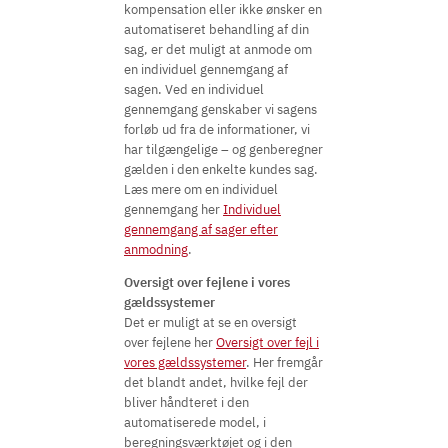
kompensation eller ikke ønsker en
automatiseret behandling af din
sag, er det muligt at anmode om
en individuel gennemgang af
sagen. Ved en individuel
gennemgang genskaber vi sagens
forløb ud fra de informationer, vi
har tilgængelige – og genberegner
gælden i den enkelte kundes sag.
Læs mere om en individuel
gennemgang her
Individuel
gennemgang af sager efter
anmodning
.
Oversigt over fejlene i vores
gældssystemer
Det er muligt at se en oversigt
over fejlene her
Oversigt over fejl i
vores gældssystemer
. Her fremgår
det blandt andet, hvilke fejl der
bliver håndteret i den
automatiserede model, i
beregningsværktøjet og i den