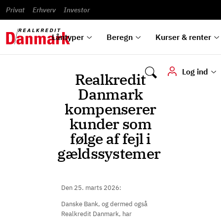
Banklån
Regn på
Se,
du
og
guides
&
vilkår
Privat
Erhverv
til bolig
omlægning
Renteprognose
Investor
ska
hvad
rentetilpasning
analyser
Blanketter
und
Alle
Se alle
Bestil
vi kan
dok
låntyper
beregnere
kursovervågning
Samarbejdspartnere
tilbyde
digi
Låntyper
Beregn
Kurser & renter
Log ind
Realkredit
Danmark
kompenserer
kunder som
følge af fejl i
gældssystemer
Den 25. marts 2026:
Danske Bank, og dermed også
Realkredit Danmark, har