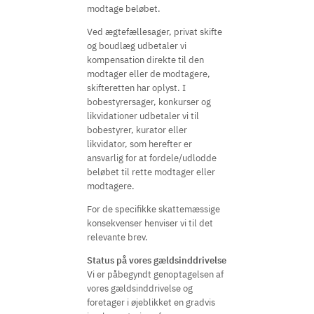
modtage beløbet.
Ved ægtefællesager, privat skifte
og boudlæg udbetaler vi
kompensation direkte til den
modtager eller de modtagere,
skifteretten har oplyst. I
bobestyrersager, konkurser og
likvidationer udbetaler vi til
bobestyrer, kurator eller
likvidator, som herefter er
ansvarlig for at fordele/udlodde
beløbet til rette modtager eller
modtagere.
For de specifikke skattemæssige
konsekvenser henviser vi til det
relevante brev.
Status på vores gældsinddrivelse
Vi er påbegyndt genoptagelsen af
vores gældsinddrivelse og
foretager i øjeblikket en gradvis