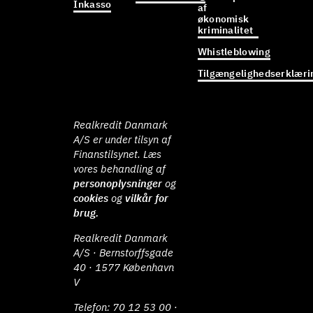
Inkasso
af
økonomisk
kriminalitet
Whistleblowing
Tilgængelighedserklæri
Realkredit Danmark
A/S er under tilsyn af
Finanstilsynet. Læs
vores behandling af
personoplysninger
og
cookies
og
vilkår for
brug.
Realkredit Danmark
A/S · Bernstorffsgade
40 · 1577 København
V
Telefon:
70 12 53 00
·