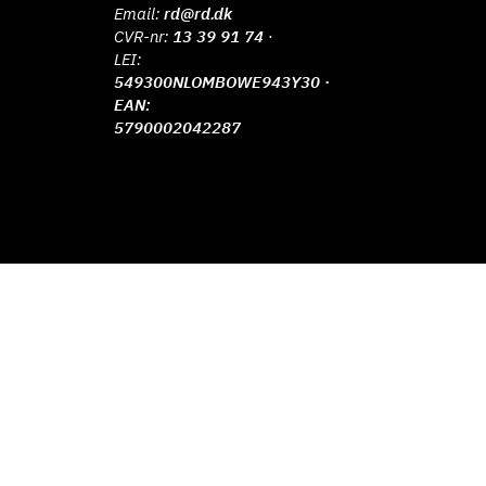
Email:
rd@rd.dk
CVR-nr:
13 39 91 74
·
LEI:
549300NLOMBOWE943Y30 ·
EAN:
5790002042287