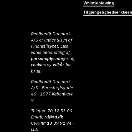
Whistleblowing
Tilgængelighedserklæri
Realkredit Danmark
A/S er under tilsyn af
Finanstilsynet. Læs
vores behandling af
personoplysninger
og
cookies
og
vilkår for
brug.
Realkredit Danmark
A/S · Bernstorffsgade
40 · 1577 København
V
Telefon:
70 12 53 00
·
Email:
rd@rd.dk
CVR-nr:
13 39 91 74
·
LEI: