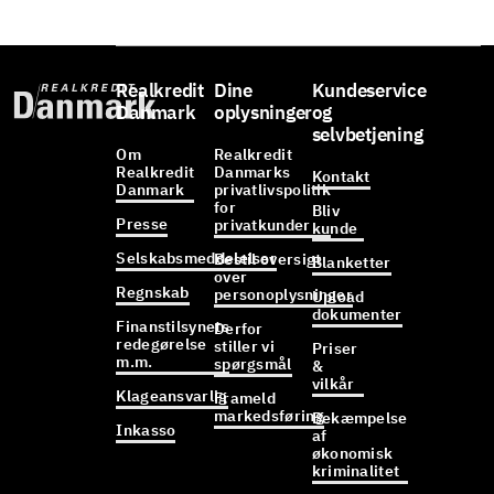
Realkredit
Dine
Kundeservice
Danmark
oplysninger
og
selvbetjening
Om
Realkredit
Realkredit
Danmarks
Kontakt
Danmark
privatlivspolitik
for
Bliv
Presse
privatkunder
kunde
Selskabsmeddelelser
Bestil oversigt
Blanketter
over
Regnskab
personoplysninger
Upload
dokumenter
Finanstilsynets
Derfor
redegørelse
stiller vi
Priser
m.m.
spørgsmål
&
vilkår
Klageansvarlig
Frameld
markedsføring
Bekæmpelse
Inkasso
af
økonomisk
kriminalitet