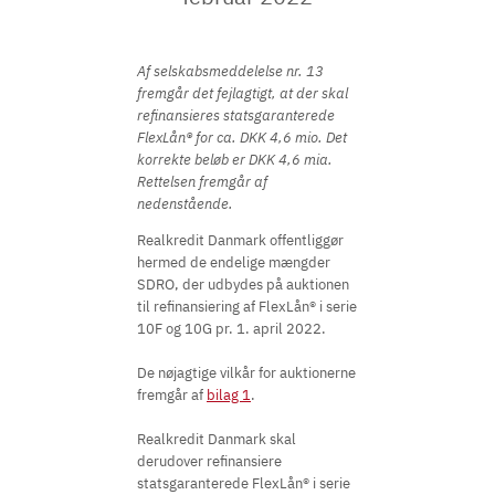
Af selskabsmeddelelse nr. 13
fremgår det fejlagtigt, at der skal
refinansieres statsgaranterede
FlexLån® for ca. DKK 4,6 mio. Det
korrekte beløb er DKK 4,6 mia.
Rettelsen fremgår af
nedenstående.
Realkredit Danmark offentliggør
hermed de endelige mængder
SDRO, der udbydes på auktionen
til refinansiering af FlexLån® i serie
10F og 10G pr. 1. april 2022.
De nøjagtige vilkår for auktionerne
fremgår af
bilag 1
.
Realkredit Danmark skal
derudover refinansiere
statsgaranterede FlexLån® i serie