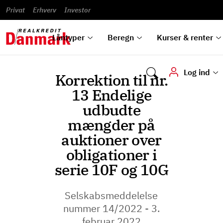
Banklån
Regn på
Se,
du
og
guides
&
vilkår
Privat
Erhverv
til bolig
omlægning
Renteprognose
Investor
ska
hvad
rentetilpasning
analyser
Blanketter
und
Alle
Se alle
Bestil
vi kan
dok
låntyper
beregnere
kursovervågning
Samarbejdspartnere
tilbyde
digi
Låntyper
Beregn
Kurser & renter
Log ind
Korrektion til nr.
13 Endelige
udbudte
mængder på
auktioner over
obligationer i
serie 10F og 10G
Selskabsmeddelelse
nummer 14/2022 - 3.
februar 2022