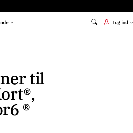
Digital signering
Hvis du skal
underskrive
dokumenter digitalt
unde
Log ind
ner til
ort®,
r6 ®