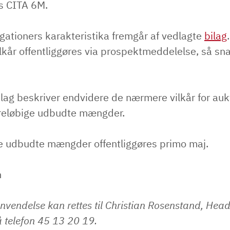
s CITA 6M.
gationers karakteristika fremgår af vedlagte
bilag
lkår offentliggøres via prospektmeddelelse, så sna
ilag beskriver endvidere de nærmere vilkår for auk
reløbige udbudte mængder.
e udbudte mængder offentliggøres primo maj.
n
nvendelse kan rettes til Christian Rosenstand, Hea
 telefon 45 13 20 19.