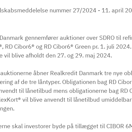
lskabsmeddelelse nummer 27/2024 - 11. april 2
 Danmark gennemfører auktioner over SDRO til refi
®, RD Cibor6® og RD Cibor6® Green pr. 1. juli 2024.
 vil blive afholdt den 27. og 29. maj 2024.
r auktionerne åbner Realkredit Danmark tre nye obl
siering af de tre låntyper. Obligationen bag RD Cibor
anvendt til lånetilbud mens obligationerne bag RD 
exKort® vil blive anvendt til lånetilbud umiddelbar
ingen.
rne skal investorer byde på tillægget til CIBOR 6