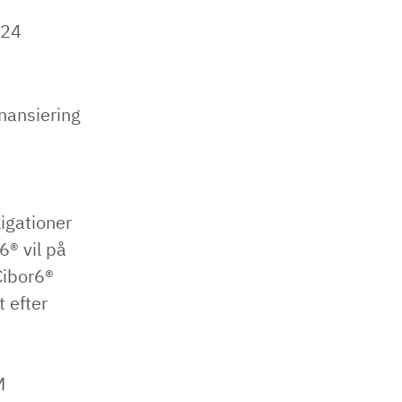
024
nansiering
igationer
6® vil på
Cibor6®
t efter
M