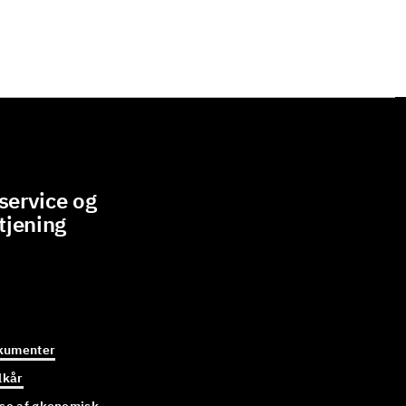
ervice og
tjening
kumenter
lkår