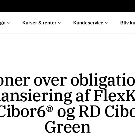
rentetilpasning
g
e
egn
Kurser & renter
Kundeservice
Bliv k
ner over obligatio
nansiering af FlexK
Cibor6® og RD Cibo
Green