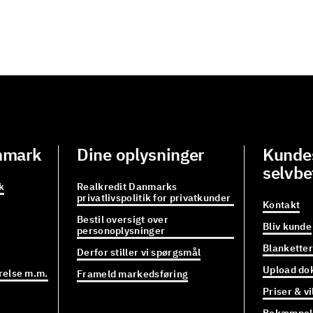
nmark
Dine oplysninger
Kundes
selvbe
k
Realkredit Danmarks
privatlivspolitik for privatkunder
Kontakt
Bestil oversigt over
Bliv kunde
personoplysninger
Blanketter
Derfor stiller vi spørgsmål
Upload do
relse m.m.
Frameld markedsføring
Priser & vi