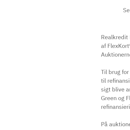
Se
Realkredit
af FlexKort
Auktionerne
Til brug fo
til refinan
sigt blive 
Green og Fl
refinansier
På auktione