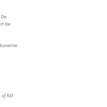
. De
rt de
tionerne
d of RD