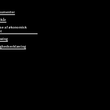
kumenter
lkår
e af økonomisk
et
owing
ighedserklæring