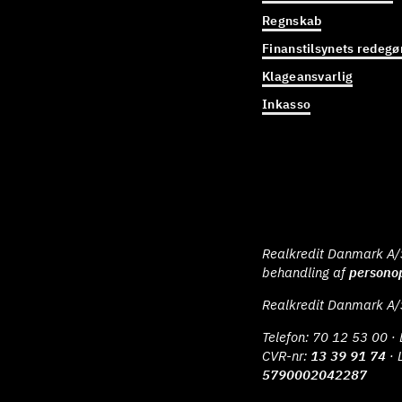
Regnskab
Finanstilsynets redegø
Klageansvarlig
Inkasso
Realkredit Danmark A/S 
behandling af
persono
Realkredit Danmark A/
Telefon:
70 12 53 00
· 
CVR-nr:
13 39 91 74
· 
5790002042287