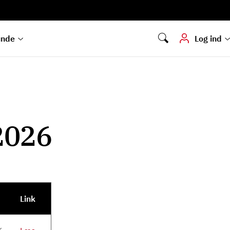
Digital signering
Hvis du skal
underskrive
dokumenter digitalt
unde
Log ind
2026
Link