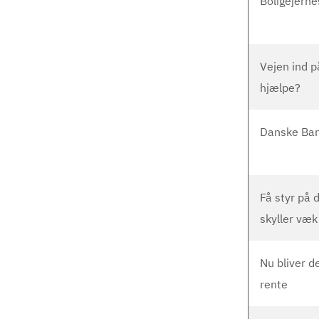
Boligejerne
Vejen ind p
hjælpe?
Danske Ban
Få styr på 
skyller væk
Nu bliver d
rente