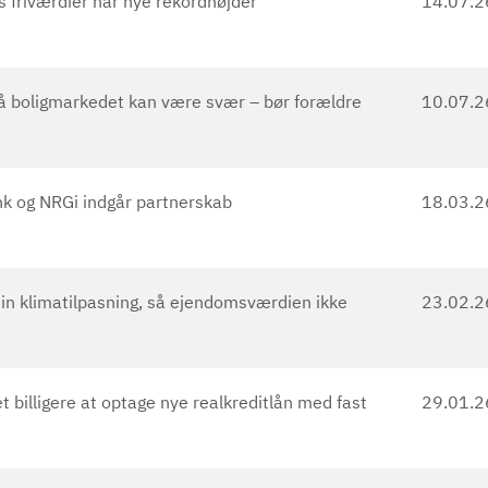
s friværdier når nye rekordhøjder
14.07.2
å boligmarkedet kan være svær – bør forældre
10.07.2
k og NRGi indgår partnerskab
18.03.2
din klimatilpasning, så ejendomsværdien ikke
23.02.2
et billigere at optage nye realkreditlån med fast
29.01.2