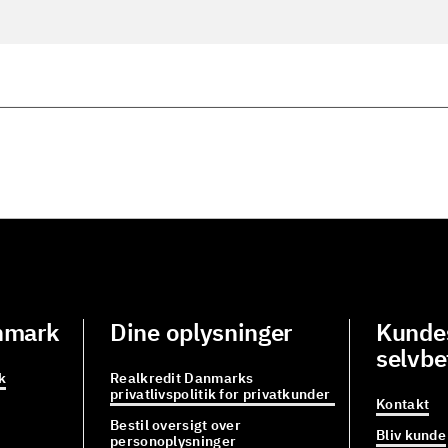
nmark
Dine oplysninger
Kundes
selvbe
k
Realkredit Danmarks
privatlivspolitik for privatkunder
Kontakt
Bestil oversigt over
Bliv kunde
personoplysninger