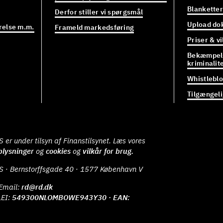
Blanketter
Derfor stiller vi spørgsmål
Upload do
relse m.m.
Frameld markedsføring
Priser & vi
Bekæmpels
kriminalit
Whistlebl
Tilgængel
er under tilsyn af Finanstilsynet. Læs vores
plysninger
og
cookies
og
vilkår for brug.
S · Bernstorffsgade 40 · 1577 København V
Email:
rd@rd.dk
LEI:
549300NLOMBOWE943Y30 · EAN: