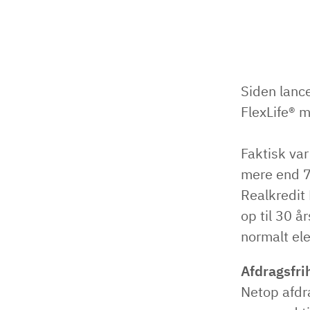
Siden lance
FlexLife® m
Faktisk var
mere end 7
Realkredit
op til 30 å
normalt el
Afdragsfri
Netop afdr