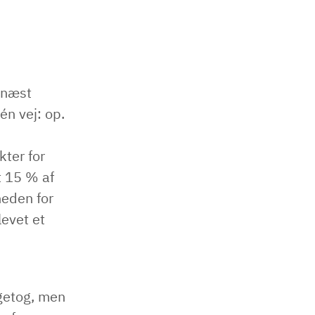
rnæst
én vej: op.
kter for
t 15 % af
heden for
levet et
agetog, men