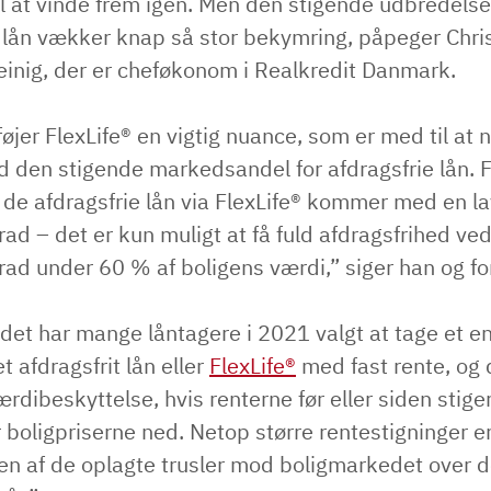
il at vinde frem igen. Men den stigende udbredelse
e lån vækker knap så stor bekymring, påpeger Chri
Heinig, der er cheføkonom i Realkredit Danmark.
lføjer FlexLife® en vigtig nuance, som er med til at
d den stigende markedsandel for afdragsfrie lån. 
i de afdragsfrie lån via FlexLife® kommer med en l
ad – det er kun muligt at få fuld afdragsfrihed ve
ad under 60 % af boligens værdi,” siger han og fo
det har mange låntagere i 2021 valgt at tage et e
t afdragsfrit lån eller
FlexLife®
med fast rente, og 
ærdibeskyttelse, hvis renterne før eller siden stige
 boligpriserne ned. Netop større rentestigninger 
 en af de oplagte trusler mod boligmarkedet over 