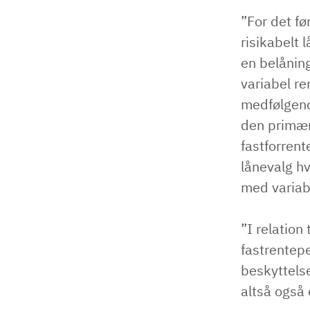
”For det fø
risikabelt 
en belånin
variabel re
medfølgende
den primære
fastforrent
lånevalg hv
med variabe
”I relation
fastrentepe
beskyttels
altså også 