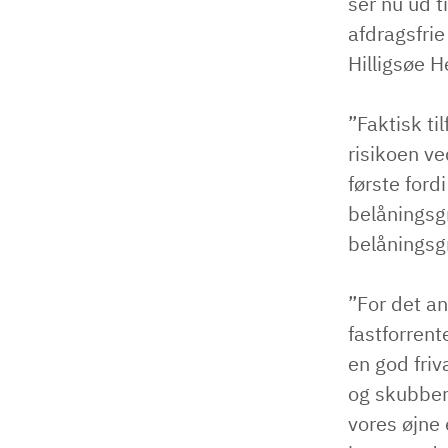
ser nu ud t
afdragsfri
Hilligsøe 
”Faktisk ti
risikoen ve
første ford
belåningsgr
belåningsgr
”For det an
fastforrente
en god friv
og skubber
vores øjne