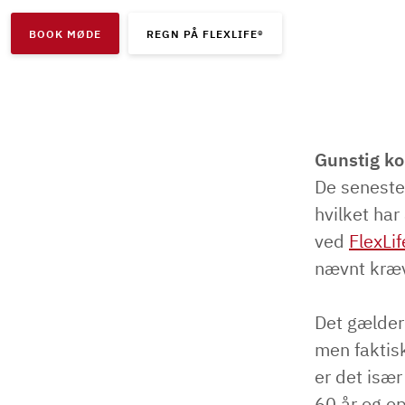
BOOK MØDE
REGN PÅ FLEXLIFE®
Gunstig k
De seneste 
hvilket har
ved
FlexLif
nævnt kræv
Det gælder
men faktis
er det især
60 år og op