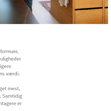
gformuer,
muligheder
ligere
ens værdi.
get mest,
. Samtidig
åntagere er