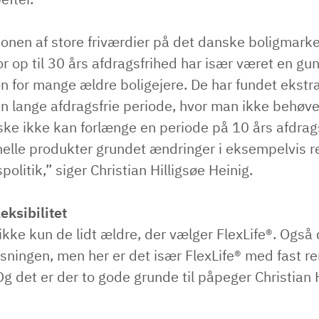
onen af store friværdier på det danske boligmark
r op til 30 års afdragsfrihed har især været en gun
n for mange ældre boligejere. De har fundet ekstr
 lange afdragsfrie periode, hvor man ikke behøves
ke ikke kan forlænge en periode på 10 års afdrag
nelle produkter grundet ændringer i eksempelvis r
spolitik,” siger Christian Hilligsøe Heinig.
eksibilitet
ikke kun de lidt ældre, der vælger FlexLife®. Også 
øsningen, men her er det især FlexLife® med fast re
g det er der to gode grunde til påpeger Christian 