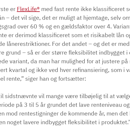
rste er
FlexLife®
med fast rente ikke klassificeret 
lån – det vil sige, det er muligt at hjemtage, selv 
gsgrad over 60 % og en gældsfaktor over 4. Varia
nte er derimod klassificeret som et risikabelt lån o
 lånerestriktioner. For det andet – og det er med
 grund – så er der større fleksibilitet indbygget i
ede variant, da man har mulighed for at justere på 
ert kvartal og ikke ved hver refinansiering, som i 
l rente,” siger han og fortsætter:
 til sidstnævnte vil mange være tilbøjelig til at væl
riode på 3 til 5 år grundet det lave renteniveau og
en mod rentestigninger de kommende år, men det
en noget lavere indbygget fleksibilitet i produktet.