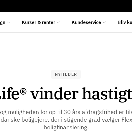
rentetilpasning
g
e
egn
Kurser & renter
Kundeservice
Bliv k
NYHEDER
ife® vinder hastig
t og muligheden for op til 30 års afdragsfrihed er t
 danske boligejere, der i stigende grad vælger Fle
boligfinansiering.