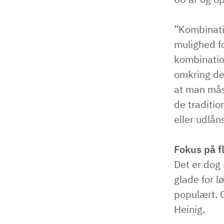
”Kombinati
mulighed fo
kombinatio
omkring den
at man mås
de traditio
eller udlån
Fokus på fl
Det er dog 
glade for l
populært. O
Heinig.