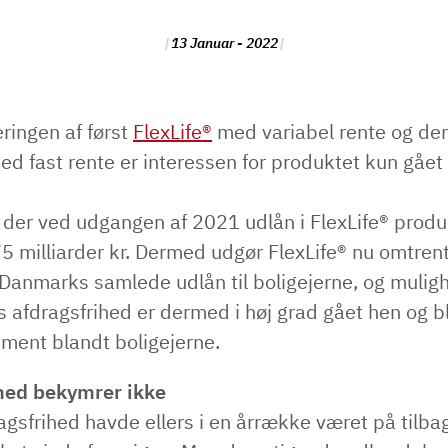
13 Januar - 2022
ringen af først
FlexLife®
med variabel rente og de
ed fast rente er interessen for produktet kun gået 
 der ved udgangen af 2021 udlån i FlexLife® produ
5 milliarder kr. Dermed udgør FlexLife® nu omtren
 Danmarks samlede udlån til boligejerne, og mulig
rs afdragsfrihed er dermed i høj grad gået hen og b
ement blandt boligejerne.
hed bekymrer ikke
agsfrihed havde ellers i en årrække været på tilb