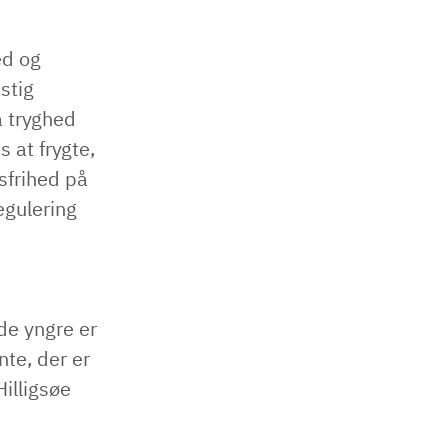
ed og
stig
a tryghed
 at frygte,
sfrihed på
egulering
de yngre er
nte, der er
Hilligsøe