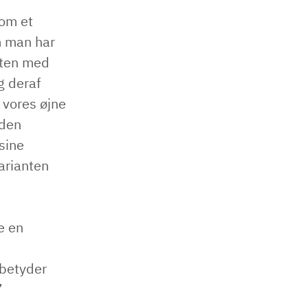
som et
om man har
nten med
g deraf
 vores øjne
 den
sine
varianten
ge en
 betyder
”