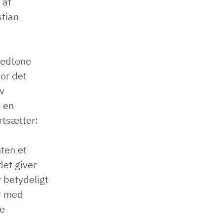
 af
stian
 nedtone
For det
av
d en
rtsætter:
nten et
det giver
r betydeligt
er med
de