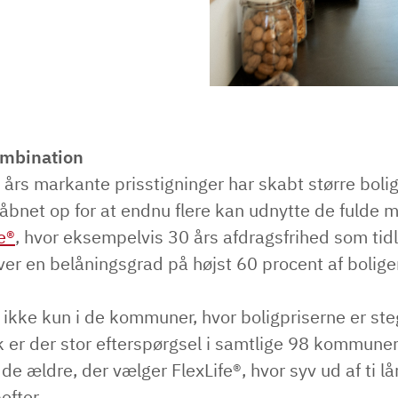
ombination
års markante prisstigninger har skabt større boli
 åbnet op for at endnu flere kan udnytte de fulde 
e®
, hvor eksempelvis 30 års afdragsfrihed som tid
er en belåningsgrad på højst 60 procent af bolig
 ikke kun i de kommuner, hvor boligpriserne er ste
k er der stor efterspørgsel i samtlige 98 kommuner
 de ældre, der vælger FlexLife®, hvor syv ud af ti l
efter.