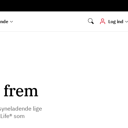
Digital signering
Hvis du skal
underskrive
dokumenter digitalt
unde
Log ind
t frem
ilsyneladende lige
xLife® som